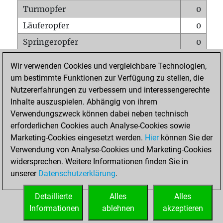
Turmopfer
0
Läuferopfer
0
Springeropfer
0
Bauernopfer
1
Wir verwenden Cookies und vergleichbare Technologien,
Matt auf vollem Brett
0
um bestimmte Funktionen zur Verfügung zu stellen, die
Nutzererfahrungen zu verbessern und interessengerechte
Bauer setzt Matt
0
Inhalte auszuspielen. Abhängig von ihrem
Erstickte Matts
0
Verwendungszweck können dabei neben technisch
Unterverwandlungen
0
erforderlichen Cookies auch Analyse-Cookies sowie
Marketing-Cookies eingesetzt werden.
Hier
können Sie der
Türme auf der siebten
0
Verwendung von Analyse-Cookies und Marketing-Cookies
widersprechen. Weitere Informationen finden Sie in
unserer
Datenschutzerklärung
.
STARTSEITE
Detaillierte
Alles
Alles
Informationen
ablehnen
akzeptieren