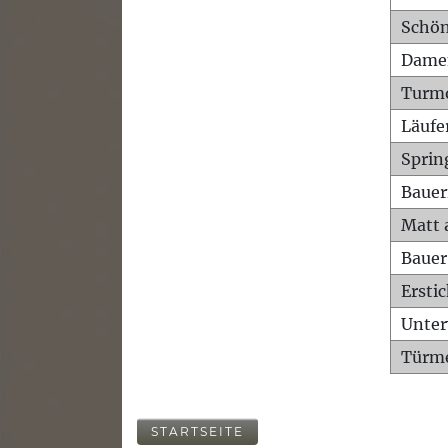
Schön
Dame
Turm
Läufe
Sprin
Bauer
Matt 
Bauer
Ersti
Unte
Türme
STARTSEITE