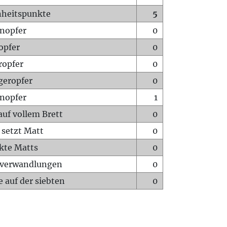
heitspunkte
5
nopfer
0
opfer
0
ropfer
0
geropfer
0
nopfer
1
auf vollem Brett
0
 setzt Matt
0
ckte Matts
0
rverwandlungen
0
 auf der siebten
0