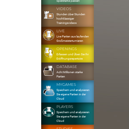
Spielstärke passen
VIDEOS
Stunden über Stunden
hochklassiger
Trainingsvideos
LIVE
Live Partien aus laufenden
Großmeisterturnieren
OPENINGS
Erfassen und Üben Sie Ihr
Eröffnungsrepertoire
DATABASE
Acht Millionen starke
Partien
MYGAMES
Speichern und analysieren
Sie eigene Partien in der
Cloud
PLAYERS
Speichern und analysieren
Sie eigene Partien in der
Cloud
STUDIES