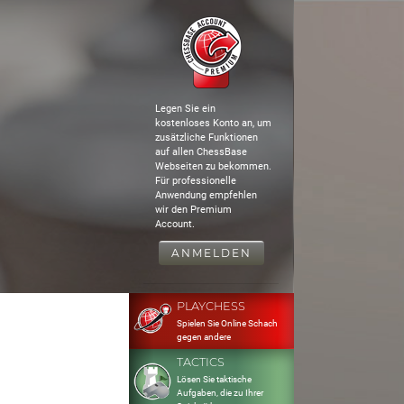
Legen Sie ein
kostenloses Konto an, um
zusätzliche Funktionen
auf allen ChessBase
Webseiten zu bekommen.
Für professionelle
Anwendung empfehlen
wir den Premium
Account.
ANMELDEN
PLAYCHESS
Spielen Sie Online Schach
gegen andere
TACTICS
Lösen Sie taktische
Aufgaben, die zu Ihrer