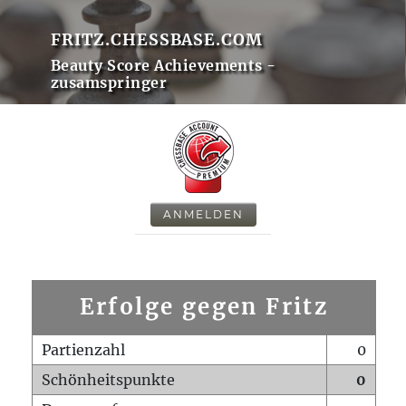
FRITZ.CHESSBASE.COM
Beauty Score Achievements -
zusamspringer
ANMELDEN
Erfolge gegen Fritz
Partienzahl
0
Schönheitspunkte
0