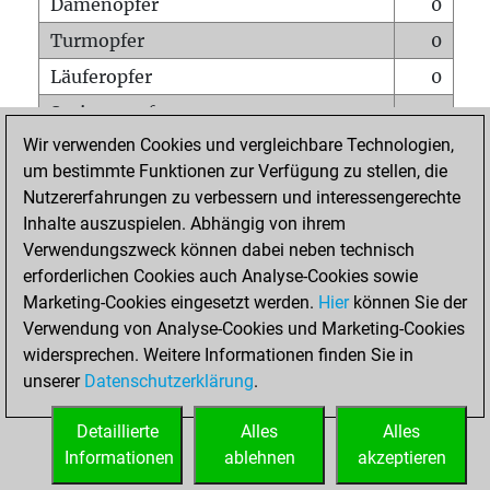
Damenopfer
0
Turmopfer
0
Läuferopfer
0
Springeropfer
0
Wir verwenden Cookies und vergleichbare Technologien,
Bauernopfer
0
um bestimmte Funktionen zur Verfügung zu stellen, die
Matt auf vollem Brett
0
Nutzererfahrungen zu verbessern und interessengerechte
Bauer setzt Matt
0
Inhalte auszuspielen. Abhängig von ihrem
Verwendungszweck können dabei neben technisch
Erstickte Matts
0
erforderlichen Cookies auch Analyse-Cookies sowie
Unterverwandlungen
0
Marketing-Cookies eingesetzt werden.
Hier
können Sie der
Verwendung von Analyse-Cookies und Marketing-Cookies
Türme auf der siebten
0
widersprechen. Weitere Informationen finden Sie in
unserer
Datenschutzerklärung
.
STARTSEITE
Detaillierte
Alles
Alles
Informationen
ablehnen
akzeptieren