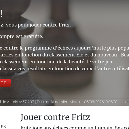
!
z-vous pour jouer contre Fritz.
ompte est gratuite.
ne contre le programme d'échecs aujourd'hui le plus popu
parties en fonction du classement Elo et du nouveau "Be
n classement en fonction de la beauté de votre jeu.
lassez vos résultats en fonction de ceux d'autres utilisat
PTE
 de victoires:
571207
|
Date de la dernière victoire:
06/08/2026 19:06:38
|
Le d
Jouer contre Fritz
Pic
Fritz joue aux échecs comme un humain. Ses c