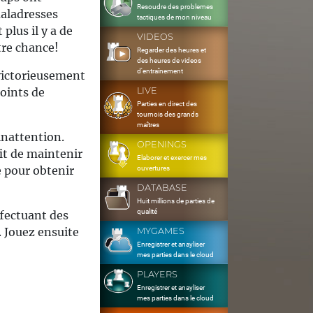
Resoudre des problemes
maladresses
tactiques de mon niveau
plus il y a de
VIDEOS
tre chance!
Regarder des heures et
des heures de videos
d'entraînement
 victorieusement
points de
LIVE
Parties en direct des
tournois des grands
maîtres
inattention.
OPENINGS
fit de maintenir
Elaborer et exercer mes
 pour obtenir
ouvertures
DATABASE
Huit millions de parties de
qualité
ffectuant des
. Jouez ensuite
MYGAMES
Enregistrer et anayliser
mes parties dans le cloud
PLAYERS
Enregistrer et anayliser
mes parties dans le cloud