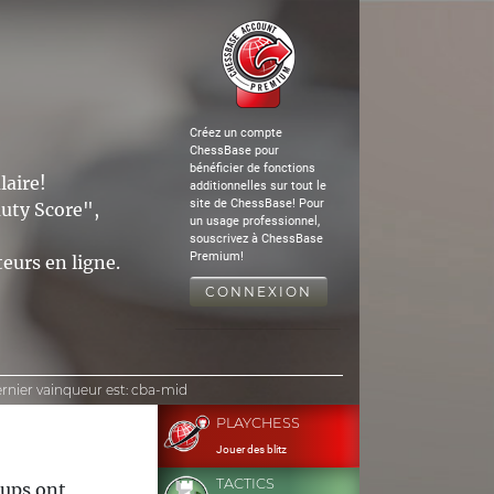
Créez un compte
ChessBase pour
bénéficier de fonctions
laire!
additionnelles sur tout le
site de ChessBase! Pour
auty Score",
un usage professionnel,
souscrivez à ChessBase
Premium!
eurs en ligne.
CONNEXION
ernier vainqueur est:
cba-mid
PLAYCHESS
Jouer des blitz
TACTICS
oups ont