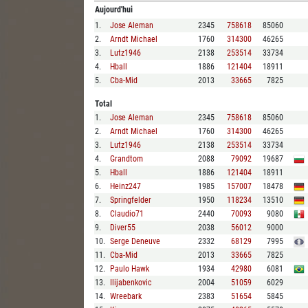
Aujourd'hui
1
.
Jose Aleman
2345
758618
85060
2
.
Arndt Michael
1760
314300
46265
3
.
Lutz1946
2138
253514
33734
4
.
Hball
1886
121404
18911
5
.
Cba-Mid
2013
33665
7825
Total
1
.
Jose Aleman
2345
758618
85060
2
.
Arndt Michael
1760
314300
46265
3
.
Lutz1946
2138
253514
33734
4
.
Grandtom
2088
79092
19687
5
.
Hball
1886
121404
18911
6
.
Heinz247
1985
157007
18478
7
.
Springfelder
1950
118234
13510
8
.
Claudio71
2440
70093
9080
9
.
Diver55
2038
56012
9000
10
.
Serge Deneuve
2332
68129
7995
11
.
Cba-Mid
2013
33665
7825
12
.
Paulo Hawk
1934
42980
6081
13
.
Ilijabenkovic
2004
51059
6029
14
.
Wreebark
2383
51654
5845