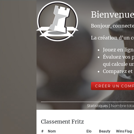
Bienvenue
Bonjour, connecte
La création d'un c
Jouez en lig
Évaluez vos 
qui calcule u
Comparez et c
CRÉER UN COM
Statistiques |
Nombre total
Classement Fritz
#
Nom
Elo
Beauty
Wins
Flag