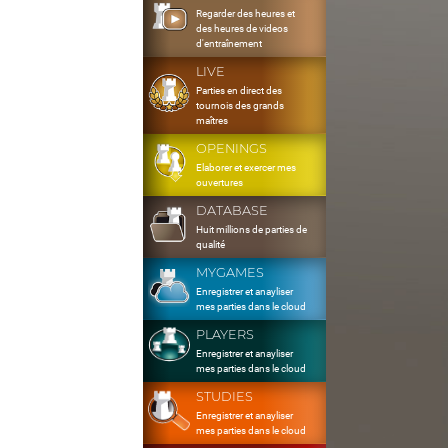
Regarder des heures et
des heures de videos
d'entraînement
LIVE
Parties en direct des
tournois des grands
maîtres
OPENINGS
Elaborer et exercer mes
ouvertures
DATABASE
Huit millions de parties de
qualité
MYGAMES
Enregistrer et anayliser
mes parties dans le cloud
PLAYERS
Enregistrer et anayliser
mes parties dans le cloud
STUDIES
Enregistrer et anayliser
mes parties dans le cloud