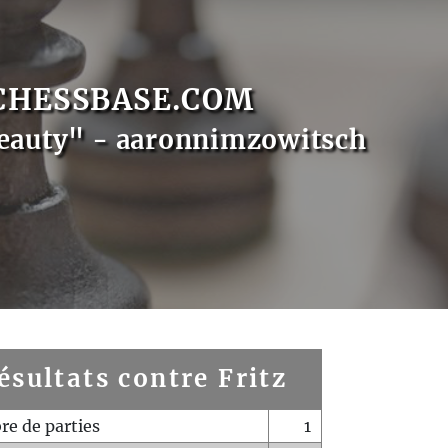
CHESSBASE.COM
eauty" - aaronnimzowitsch
ésultats contre Fritz
e de parties
1