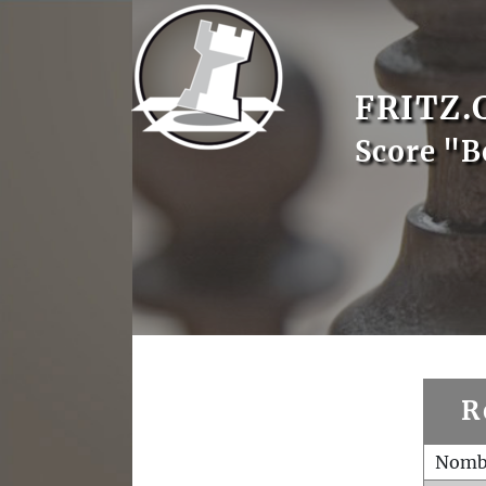
FRITZ.
Score "B
R
Nombr