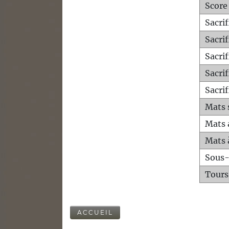
Score
Sacri
Sacri
Sacri
Sacrif
Sacrif
Mats 
Mats 
Mats 
Sous
Tours
ACCUEIL