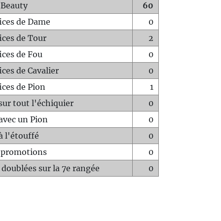
 Beauty
60
fices de Dame
0
fices de Tour
2
fices de Fou
0
ices de Cavalier
0
ices de Pion
1
sur tout l'échiquier
0
avec un Pion
0
à l'étouffé
0
-promotions
0
 doublées sur la 7e rangée
0