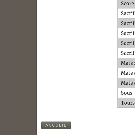
Score
Sacri
Sacri
Sacri
Sacrif
Sacrif
Mats 
Mats 
Mats 
Sous
Tours
ACCUEIL