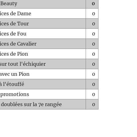
 Beauty
0
fices de Dame
0
fices de Tour
0
fices de Fou
0
ices de Cavalier
0
ices de Pion
0
sur tout l'échiquier
0
avec un Pion
0
à l'étouffé
0
-promotions
0
 doublées sur la 7e rangée
0