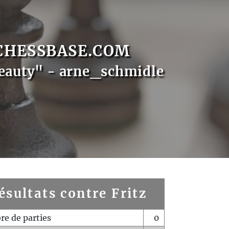
CHESSBASE.COM
eauty" - arne_schmidle
ésultats contre Fritz
e de parties
0