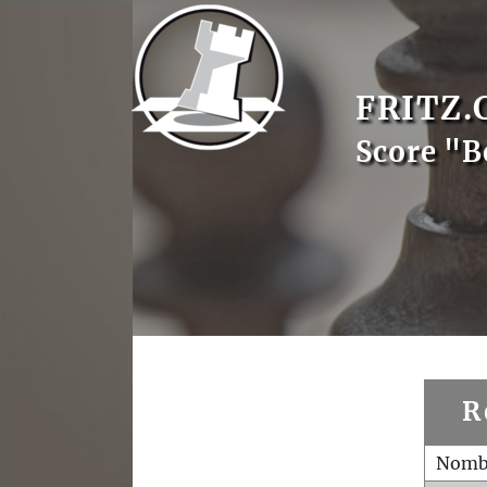
FRITZ.
Score "B
R
Nombr