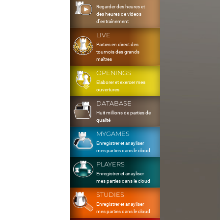
Regarder des heures et
des heures de videos
d'entraînement
LIVE
Parties en direct des
tournois des grands
maîtres
OPENINGS
Elaborer et exercer mes
ouvertures
DATABASE
Huit millions de parties de
qualité
MYGAMES
Enregistrer et anayliser
mes parties dans le cloud
PLAYERS
Enregistrer et anayliser
mes parties dans le cloud
STUDIES
Enregistrer et anayliser
mes parties dans le cloud