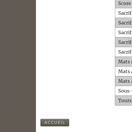
Score
Sacri
Sacri
Sacri
Sacrif
Sacrif
Mats 
Mats 
Mats 
Sous
Tours
ACCUEIL