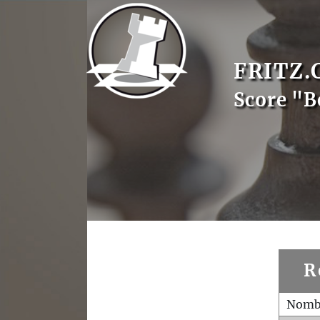
FRITZ.
Score "B
R
Nombr