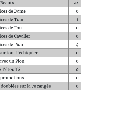
 Beauty
22
fices de Dame
0
fices de Tour
1
fices de Fou
0
ices de Cavalier
0
ices de Pion
4
sur tout l'échiquier
0
avec un Pion
0
à l'étouffé
0
-promotions
0
 doublées sur la 7e rangée
0