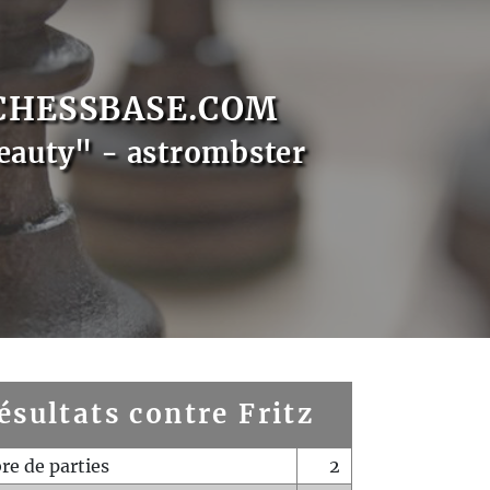
CHESSBASE.COM
eauty" - astrombster
ésultats contre Fritz
e de parties
2