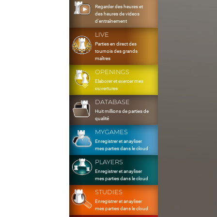
Regarder des heures et
des heures de videos
d'entraînement
LIVE
Parties en direct des
tournois des grands
maîtres
OPENINGS
Elaborer et exercer mes
ouvertures
DATABASE
Huit millions de parties de
qualité
MYGAMES
Enregistrer et anayliser
mes parties dans le cloud
PLAYERS
Enregistrer et anayliser
mes parties dans le cloud
STUDIES
Enregistrer et anayliser
mes parties dans le cloud