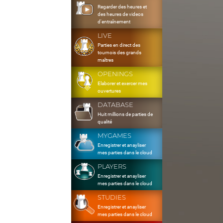
Regarder des heures et
des heures de videos
d'entraînement
LIVE
Parties en direct des
tournois des grands
maîtres
OPENINGS
Elaborer et exercer mes
ouvertures
DATABASE
Huit millions de parties de
qualité
MYGAMES
Enregistrer et anayliser
mes parties dans le cloud
PLAYERS
Enregistrer et anayliser
mes parties dans le cloud
STUDIES
Enregistrer et anayliser
mes parties dans le cloud