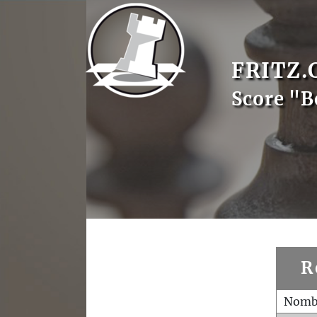
FRITZ.
Score "B
R
Nombr