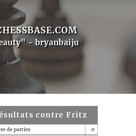
CHESSBASE.COM
eauty" - bryanbaiju
ésultats contre Fritz
e de parties
0