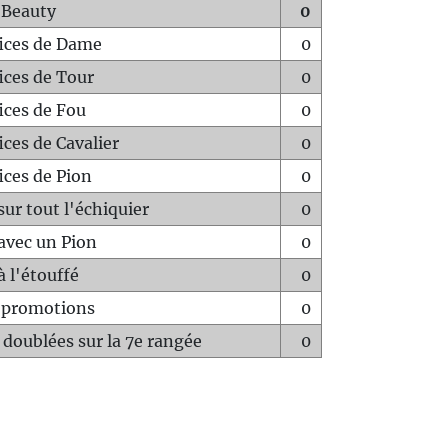
 Beauty
0
fices de Dame
0
fices de Tour
0
fices de Fou
0
ices de Cavalier
0
ices de Pion
0
sur tout l'échiquier
0
avec un Pion
0
à l'étouffé
0
-promotions
0
 doublées sur la 7e rangée
0