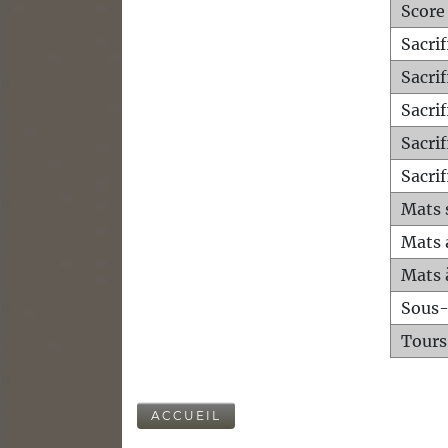
Score
Sacri
Sacri
Sacri
Sacrif
Sacrif
Mats 
Mats 
Mats 
Sous
Tours
ACCUEIL