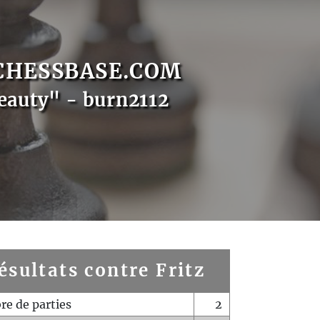
CHESSBASE.COM
eauty" - burn2112
ésultats contre Fritz
e de parties
2