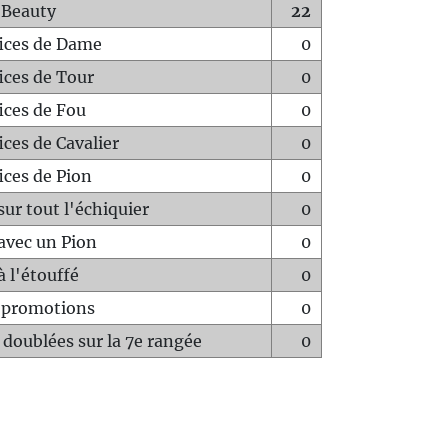
 Beauty
22
fices de Dame
0
fices de Tour
0
fices de Fou
0
ices de Cavalier
0
ices de Pion
0
sur tout l'échiquier
0
avec un Pion
0
à l'étouffé
0
-promotions
0
 doublées sur la 7e rangée
0