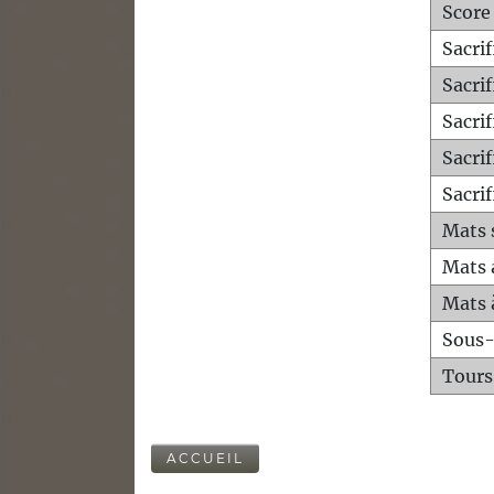
Score
Sacri
Sacri
Sacri
Sacrif
Sacrif
Mats 
Mats 
Mats 
Sous
Tours
ACCUEIL