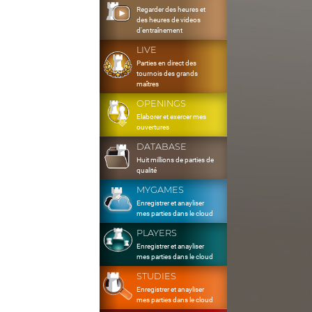
Regarder des heures et
des heures de videos
d'entraînement
LIVE
Parties en direct des
tournois des grands
maîtres
OPENINGS
Elaborer et exercer mes
ouvertures
DATABASE
Huit millions de parties de
qualité
MYGAMES
Enregistrer et anayliser
mes parties dans le cloud
PLAYERS
Enregistrer et anayliser
mes parties dans le cloud
STUDIES
Enregistrer et anayliser
mes parties dans le cloud