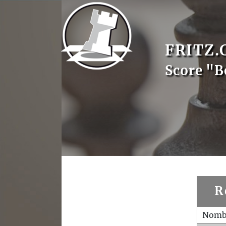
FRITZ.
Score "B
R
Nombr