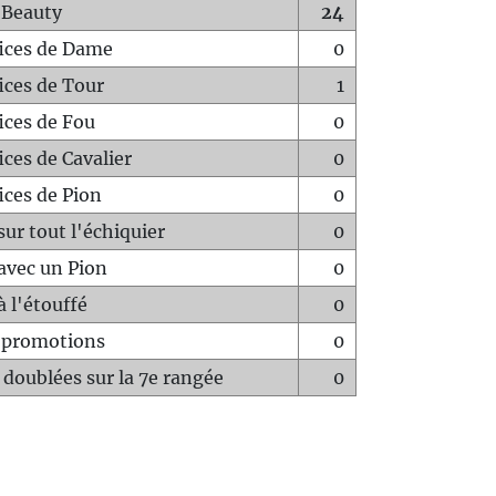
 Beauty
24
fices de Dame
0
fices de Tour
1
fices de Fou
0
ices de Cavalier
0
ices de Pion
0
sur tout l'échiquier
0
avec un Pion
0
à l'étouffé
0
-promotions
0
 doublées sur la 7e rangée
0