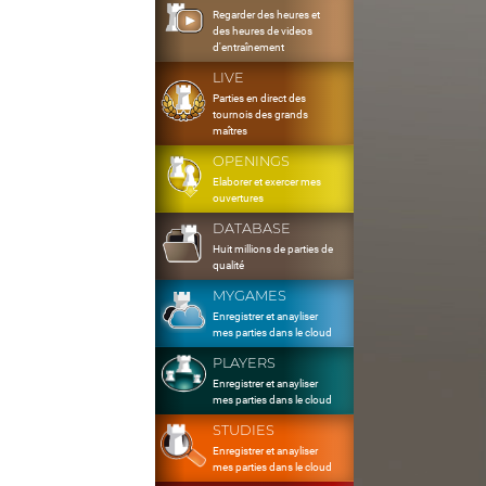
Regarder des heures et
des heures de videos
d'entraînement
LIVE
Parties en direct des
tournois des grands
maîtres
OPENINGS
Elaborer et exercer mes
ouvertures
DATABASE
Huit millions de parties de
qualité
MYGAMES
Enregistrer et anayliser
mes parties dans le cloud
PLAYERS
Enregistrer et anayliser
mes parties dans le cloud
STUDIES
Enregistrer et anayliser
mes parties dans le cloud