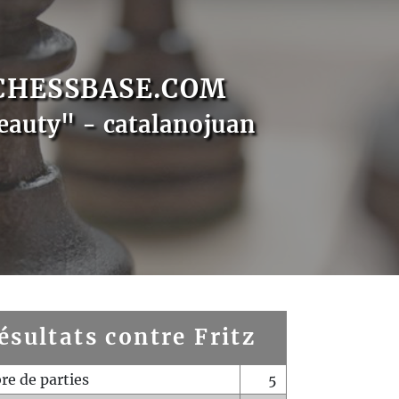
CHESSBASE.COM
eauty" - catalanojuan
ésultats contre Fritz
e de parties
5