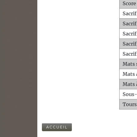
Score
Sacri
Sacri
Sacri
Sacrif
Sacrif
Mats 
Mats 
Mats 
Sous
Tours
ACCUEIL