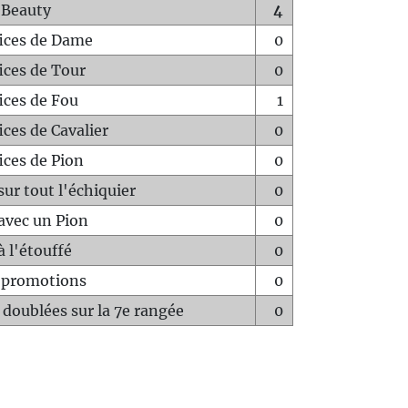
 Beauty
4
fices de Dame
0
fices de Tour
0
fices de Fou
1
ices de Cavalier
0
ices de Pion
0
sur tout l'échiquier
0
avec un Pion
0
à l'étouffé
0
-promotions
0
 doublées sur la 7e rangée
0