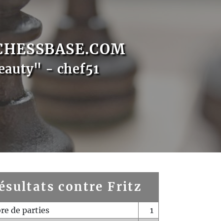
CHESSBASE.COM
eauty" - chef51
ésultats contre Fritz
e de parties
1