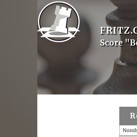
FRITZ.
Score "B
R
Nombr