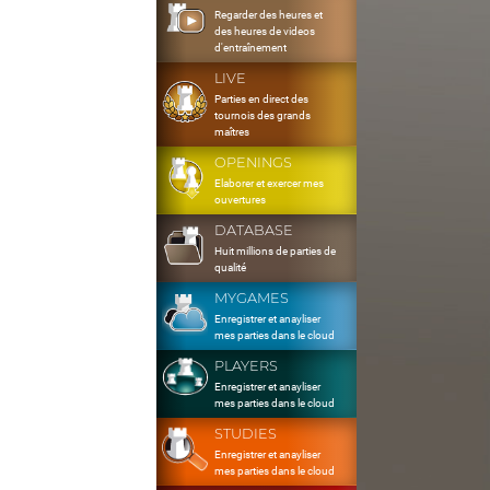
Regarder des heures et
des heures de videos
d'entraînement
LIVE
Parties en direct des
tournois des grands
maîtres
OPENINGS
Elaborer et exercer mes
ouvertures
DATABASE
Huit millions de parties de
qualité
MYGAMES
Enregistrer et anayliser
mes parties dans le cloud
PLAYERS
Enregistrer et anayliser
mes parties dans le cloud
STUDIES
Enregistrer et anayliser
mes parties dans le cloud