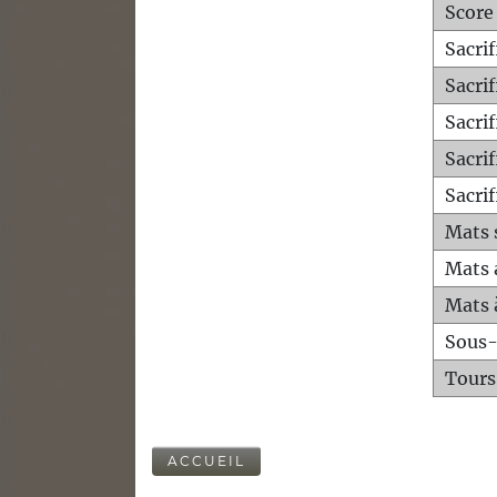
Score
Sacri
Sacri
Sacri
Sacrif
Sacrif
Mats 
Mats 
Mats 
Sous
Tours
ACCUEIL