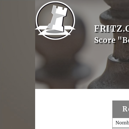
FRITZ.
Score "B
R
Nombr