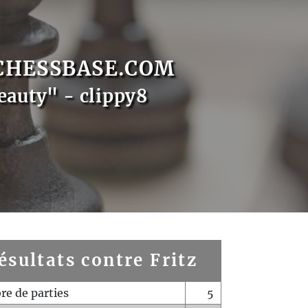
CHESSBASE.COM
eauty" - clippy8
ésultats contre Fritz
e de parties
5