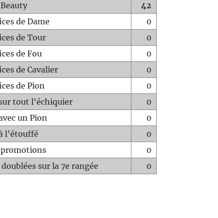
 Beauty
42
fices de Dame
0
fices de Tour
0
fices de Fou
0
ices de Cavalier
0
ices de Pion
0
sur tout l'échiquier
0
avec un Pion
0
à l'étouffé
0
-promotions
0
 doublées sur la 7e rangée
0