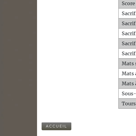
Score
Sacri
Sacri
Sacri
Sacrif
Sacrif
Mats 
Mats 
Mats 
Sous
Tours
ACCUEIL