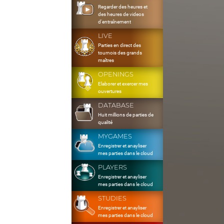
Regarder des heures et
des heures de videos
d'entraînement
LIVE
Parties en direct des
tournois des grands
maîtres
OPENINGS
Elaborer et exercer mes
ouvertures
DATABASE
Huit millions de parties de
qualité
MYGAMES
Enregistrer et anayliser
mes parties dans le cloud
PLAYERS
Enregistrer et anayliser
mes parties dans le cloud
STUDIES
Enregistrer et anayliser
mes parties dans le cloud