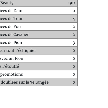
 Beauty
190
fices de Dame
0
fices de Tour
4
fices de Fou
2
ices de Cavalier
2
ices de Pion
3
sur tout l'échiquier
0
avec un Pion
0
à l'étouffé
0
-promotions
0
 doublées sur la 7e rangée
0