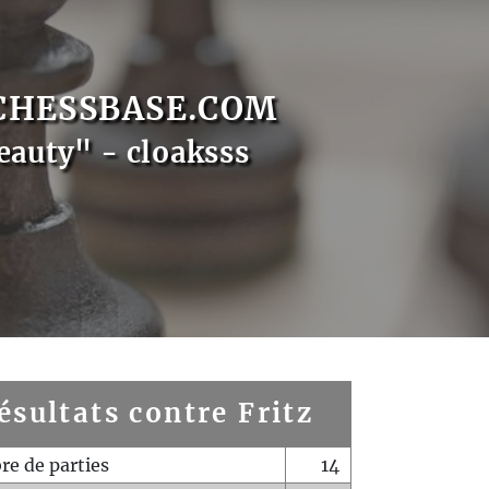
CHESSBASE.COM
eauty" - cloaksss
ésultats contre Fritz
e de parties
14