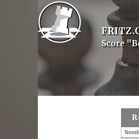
FRITZ.
Score "B
R
Nombr