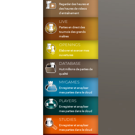
Regarder des heures et
des heures de videos
d'entraînement
LIVE
Parties en direct des
tournois des grands
maîtres
OPENINGS
Elaborer et exercer mes
ouvertures
DATABASE
Huit millions de parties de
qualité
MYGAMES
Enregistrer et anayliser
mes parties dans le cloud
PLAYERS
Enregistrer et anayliser
mes parties dans le cloud
STUDIES
Enregistrer et anayliser
mes parties dans le cloud