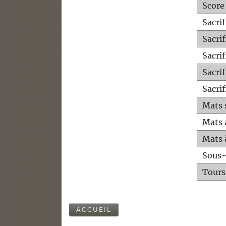
Score
Sacri
Sacri
Sacri
Sacrif
Sacrif
Mats 
Mats 
Mats 
Sous
Tours
ACCUEIL