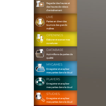
Regarder des heures et
des heures de videos
d'entraînement
LIVE
Parties en direct des
tournois des grands
maîtres
OPENINGS
Elaborer et exercer mes
ouvertures
DATABASE
Huit millions de parties de
qualité
MYGAMES
Enregistrer et anayliser
mes parties dans le cloud
PLAYERS
Enregistrer et anayliser
mes parties dans le cloud
STUDIES
Enregistrer et anayliser
mes parties dans le cloud