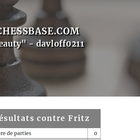
CHESSBASE.COM
eauty" - davloff0211
ésultats contre Fritz
e de parties
0