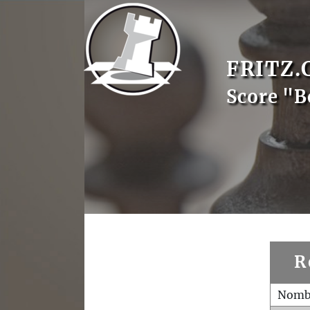
FRITZ.
Score "B
R
Nombr