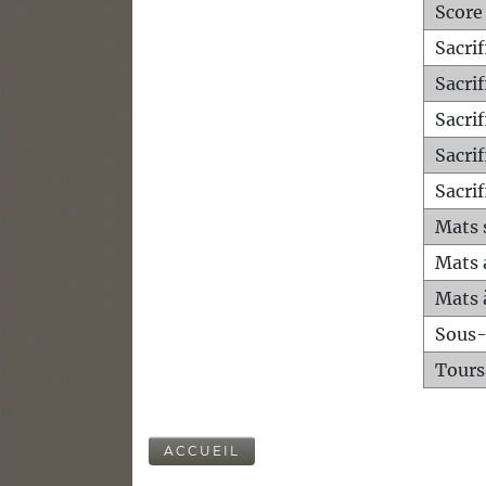
Score
Sacri
Sacri
Sacri
Sacrif
Sacrif
Mats 
Mats 
Mats 
Sous
Tours
ACCUEIL