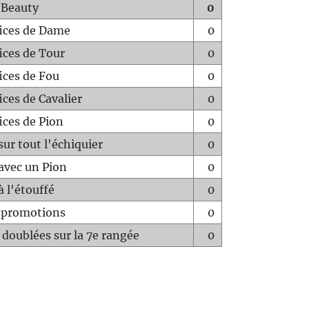
 Beauty
0
fices de Dame
0
fices de Tour
0
fices de Fou
0
ices de Cavalier
0
ices de Pion
0
sur tout l'échiquier
0
avec un Pion
0
à l'étouffé
0
-promotions
0
 doublées sur la 7e rangée
0