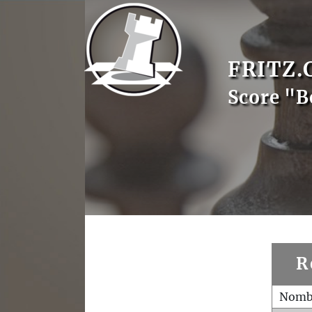
FRITZ.
Score "B
R
Nombr