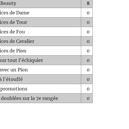
 Beauty
8
fices de Dame
0
fices de Tour
0
fices de Fou
0
ices de Cavalier
0
ices de Pion
0
sur tout l'échiquier
0
avec un Pion
0
à l'étouffé
0
-promotions
0
 doublées sur la 7e rangée
0