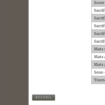
Score
Sacri
Sacri
Sacri
Sacrif
Sacrif
Mats 
Mats 
Mats 
Sous
Tours
ACCUEIL