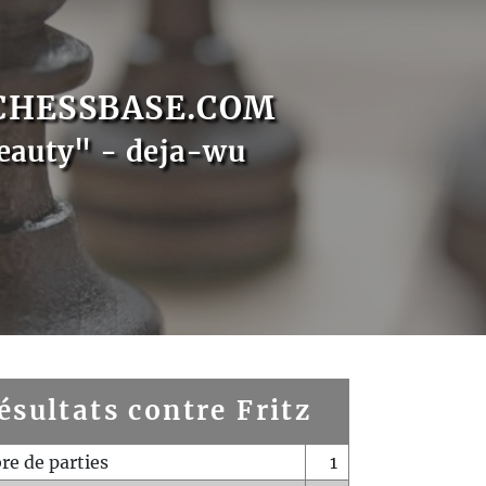
CHESSBASE.COM
eauty" - deja-wu
ésultats contre Fritz
e de parties
1