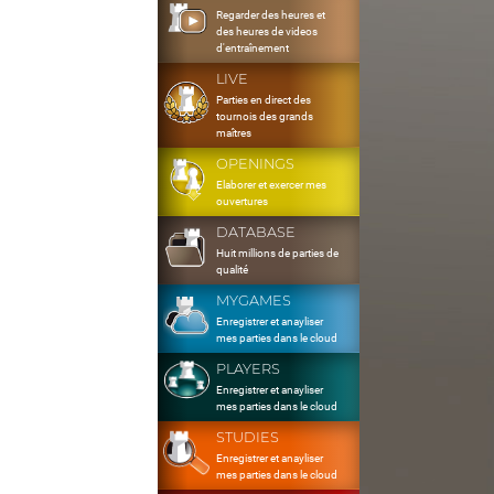
Regarder des heures et
des heures de videos
d'entraînement
LIVE
Parties en direct des
tournois des grands
maîtres
OPENINGS
Elaborer et exercer mes
ouvertures
DATABASE
Huit millions de parties de
qualité
MYGAMES
Enregistrer et anayliser
mes parties dans le cloud
PLAYERS
Enregistrer et anayliser
mes parties dans le cloud
STUDIES
Enregistrer et anayliser
mes parties dans le cloud