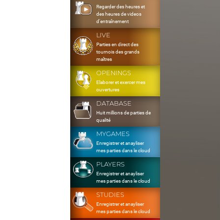
Regarder des heures et
des heures de videos
d'entraînement
LIVE
Parties en direct des
tournois des grands
maîtres
OPENINGS
Elaborer et exercer mes
ouvertures
DATABASE
Huit millions de parties de
qualité
MYGAMES
Enregistrer et anayliser
mes parties dans le cloud
PLAYERS
Enregistrer et anayliser
mes parties dans le cloud
STUDIES
Enregistrer et anayliser
mes parties dans le cloud