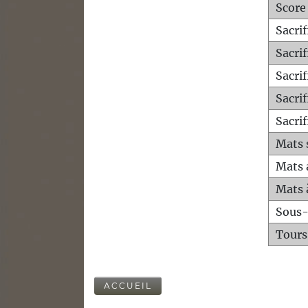
Score
Sacri
Sacri
Sacri
Sacrif
Sacrif
Mats 
Mats 
Mats 
Sous
Tours
ACCUEIL