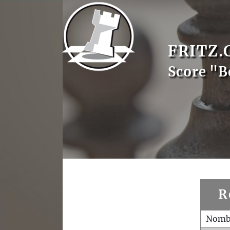
FRITZ.
Score "B
R
Nombr