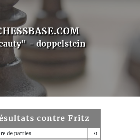
CHESSBASE.COM
eauty" - doppelstein
ésultats contre Fritz
e de parties
0