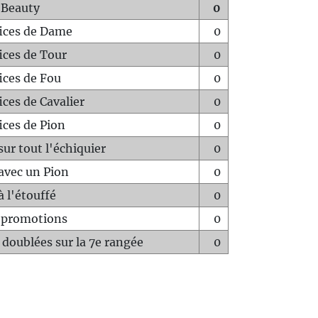
 Beauty
0
fices de Dame
0
fices de Tour
0
fices de Fou
0
ices de Cavalier
0
ices de Pion
0
sur tout l'échiquier
0
avec un Pion
0
à l'étouffé
0
-promotions
0
 doublées sur la 7e rangée
0