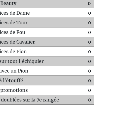
 Beauty
0
fices de Dame
0
fices de Tour
0
fices de Fou
0
ices de Cavalier
0
ices de Pion
0
sur tout l'échiquier
0
avec un Pion
0
à l'étouffé
0
-promotions
0
 doublées sur la 7e rangée
0