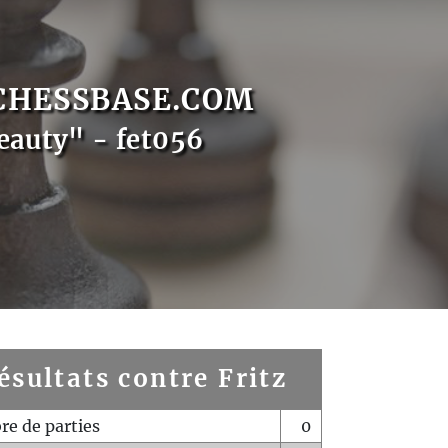
CHESSBASE.COM
eauty" - fet056
ésultats contre Fritz
e de parties
0