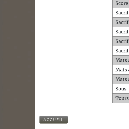
Score
Sacri
Sacri
Sacri
Sacrif
Sacrif
Mats 
Mats 
Mats 
Sous
Tours
ACCUEIL