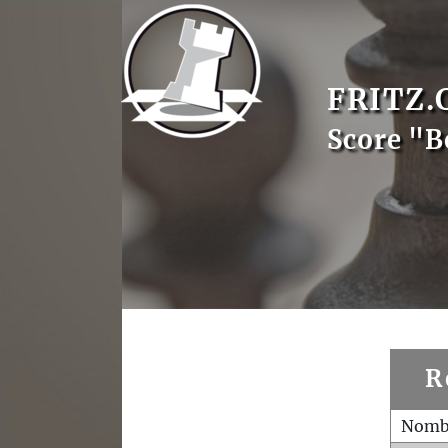
FRITZ.
Score "B
R
Nombr