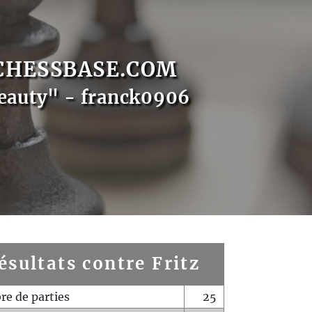
CHESSBASE.COM
eauty" - franck0906
ésultats contre Fritz
e de parties
25