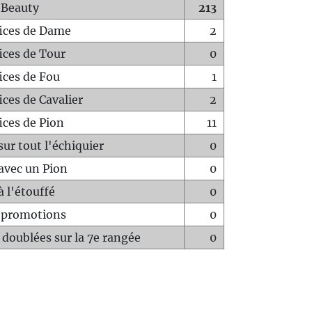
 Beauty
213
fices de Dame
2
fices de Tour
0
fices de Fou
1
ices de Cavalier
2
ices de Pion
11
sur tout l'échiquier
0
avec un Pion
0
à l'étouffé
0
-promotions
0
 doublées sur la 7e rangée
0