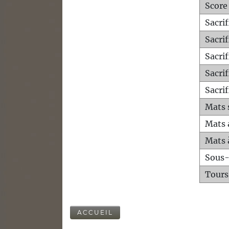
Score
Sacri
Sacri
Sacri
Sacrif
Sacrif
Mats 
Mats 
Mats 
Sous
Tours
ACCUEIL