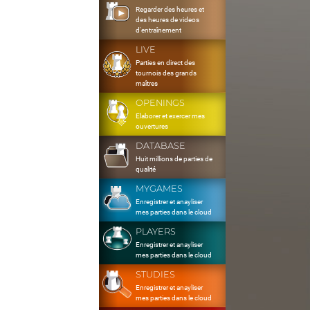
Regarder des heures et
des heures de videos
d'entraînement
LIVE
Parties en direct des
tournois des grands
maîtres
OPENINGS
Elaborer et exercer mes
ouvertures
DATABASE
Huit millions de parties de
qualité
MYGAMES
Enregistrer et anayliser
mes parties dans le cloud
PLAYERS
Enregistrer et anayliser
mes parties dans le cloud
STUDIES
Enregistrer et anayliser
mes parties dans le cloud