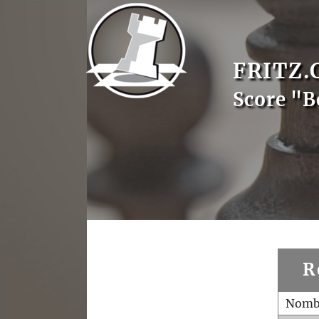
FRITZ.
Score "B
R
Nombr