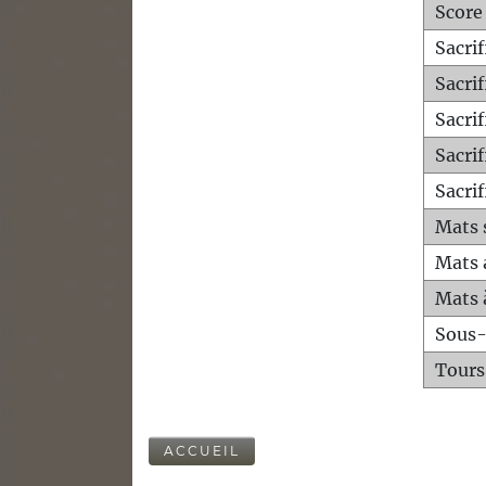
Score
Sacri
Sacri
Sacri
Sacrif
Sacrif
Mats 
Mats 
Mats 
Sous
Tours
ACCUEIL