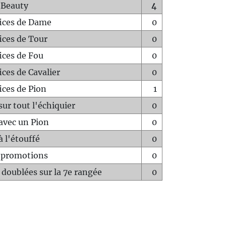
 Beauty
4
fices de Dame
0
fices de Tour
0
fices de Fou
0
ices de Cavalier
0
ices de Pion
1
sur tout l'échiquier
0
avec un Pion
0
à l'étouffé
0
-promotions
0
 doublées sur la 7e rangée
0