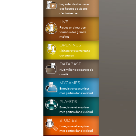
Regarder des heures et
des heures de videos
d'entraînement
LIVE
Parties en direct des
tournois des grands
maîtres
OPENINGS
Elaborer et exercer mes
ouvertures
DATABASE
Huit millions de parties de
qualité
MYGAMES
Enregistrer et anayliser
mes parties dans le cloud
PLAYERS
Enregistrer et anayliser
mes parties dans le cloud
STUDIES
Enregistrer et anayliser
mes parties dans le cloud