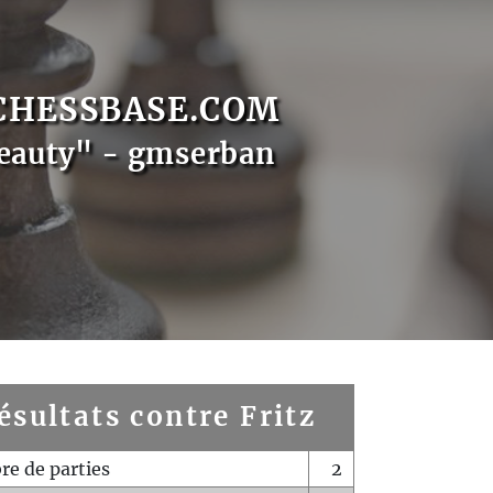
CHESSBASE.COM
eauty" - gmserban
ésultats contre Fritz
e de parties
2