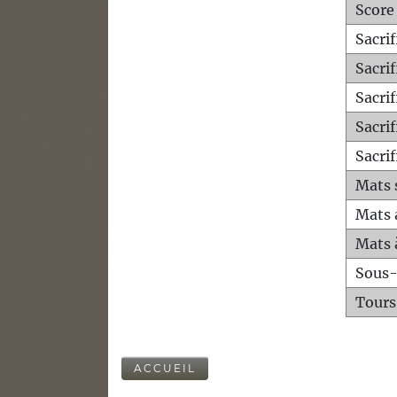
Score
Sacri
Sacri
Sacri
Sacrif
Sacrif
Mats 
Mats 
Mats 
Sous
Tours
ACCUEIL