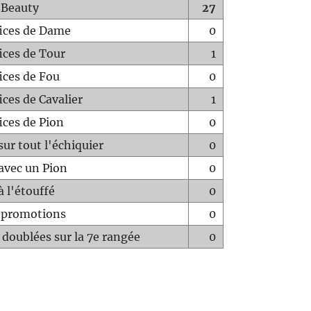
 Beauty
27
fices de Dame
0
fices de Tour
1
fices de Fou
0
ices de Cavalier
1
ices de Pion
0
sur tout l'échiquier
0
avec un Pion
0
à l'étouffé
0
-promotions
0
 doublées sur la 7e rangée
0