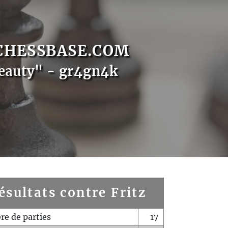
CHESSBASE.COM
eauty" - gr4gn4k
ésultats contre Fritz
e de parties
17