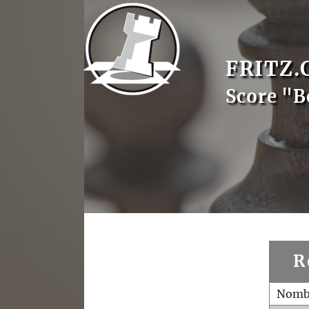
FRITZ.
Score "B
R
Nombr