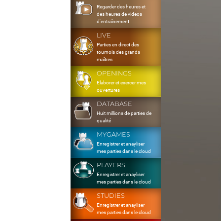
Regarder des heures et
des heures de videos
d'entraînement
LIVE
Parties en direct des
tournois des grands
maîtres
OPENINGS
Elaborer et exercer mes
ouvertures
DATABASE
Huit millions de parties de
qualité
MYGAMES
Enregistrer et anayliser
mes parties dans le cloud
PLAYERS
Enregistrer et anayliser
mes parties dans le cloud
STUDIES
Enregistrer et anayliser
mes parties dans le cloud