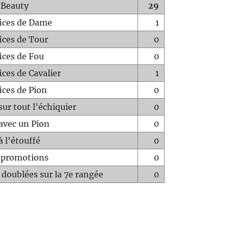
 Beauty
29
fices de Dame
1
fices de Tour
0
fices de Fou
0
ices de Cavalier
1
ices de Pion
0
sur tout l'échiquier
0
avec un Pion
0
à l'étouffé
0
-promotions
0
 doublées sur la 7e rangée
0