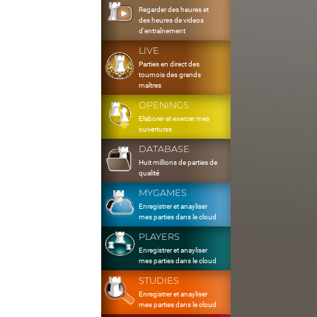
Regarder des heures et
des heures de videos
d'entraînement
LIVE
Parties en direct des
tournois des grands
maîtres
OPENINGS
Elaborer et exercer mes
ouvertures
DATABASE
Huit millions de parties de
qualité
MYGAMES
Enregistrer et anayliser
mes parties dans le cloud
PLAYERS
Enregistrer et anayliser
mes parties dans le cloud
STUDIES
Enregistrer et anayliser
mes parties dans le cloud