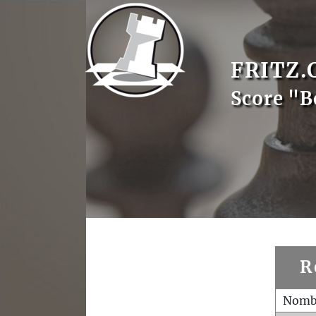
FRITZ.
Score "B
R
Nombr