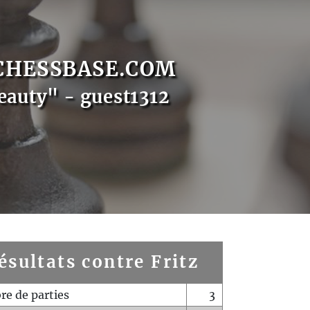
CHESSBASE.COM
eauty" - guest1312
ésultats contre Fritz
e de parties
3