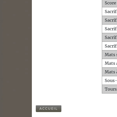
Score
Sacri
Sacri
Sacri
Sacrif
Sacrif
Mats 
Mats 
Mats 
Sous
Tours
ACCUEIL