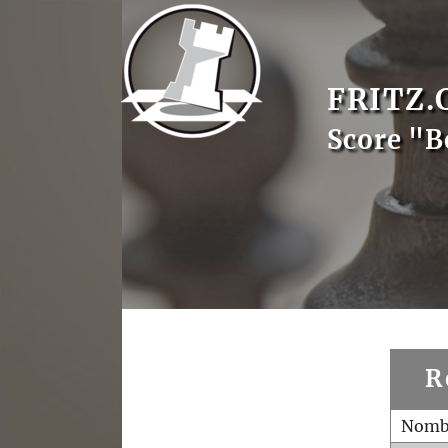
FRITZ.
Score "
R
Nombr