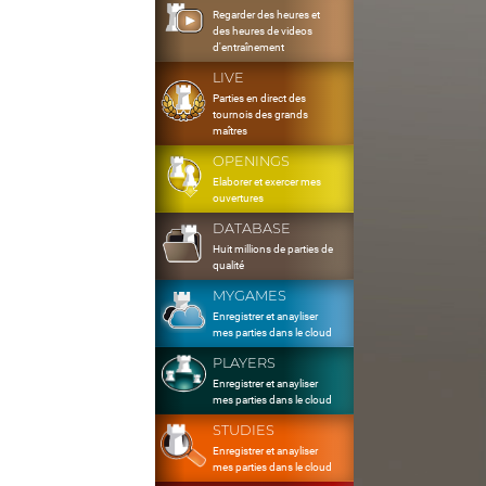
Regarder des heures et
des heures de videos
d'entraînement
LIVE
Parties en direct des
tournois des grands
maîtres
OPENINGS
Elaborer et exercer mes
ouvertures
DATABASE
Huit millions de parties de
qualité
MYGAMES
Enregistrer et anayliser
mes parties dans le cloud
PLAYERS
Enregistrer et anayliser
mes parties dans le cloud
STUDIES
Enregistrer et anayliser
mes parties dans le cloud