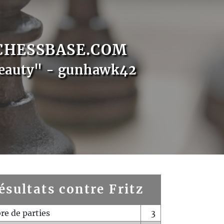
CHESSBASE.COM
Beauty" - gunhawk42
ésultats contre Fritz
e de parties
3