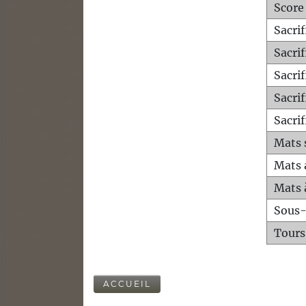
Score
Sacri
Sacri
Sacri
Sacrif
Sacrif
Mats 
Mats 
Mats 
Sous
Tours
ACCUEIL