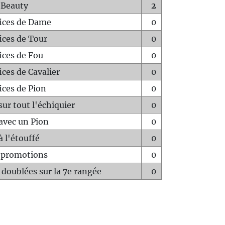
 Beauty
2
fices de Dame
0
fices de Tour
0
fices de Fou
0
ices de Cavalier
0
ices de Pion
0
sur tout l'échiquier
0
avec un Pion
0
à l'étouffé
0
-promotions
0
 doublées sur la 7e rangée
0