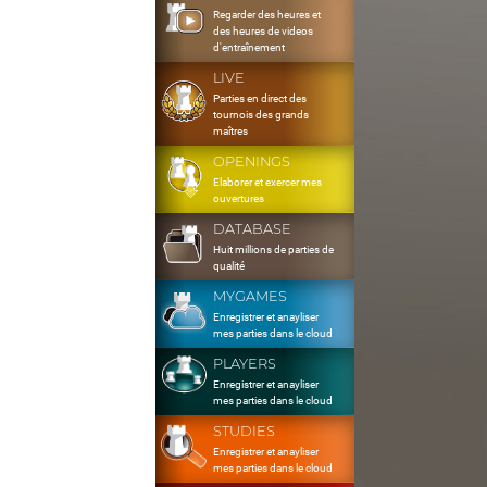
Regarder des heures et
des heures de videos
d'entraînement
LIVE
Parties en direct des
tournois des grands
maîtres
OPENINGS
Elaborer et exercer mes
ouvertures
DATABASE
Huit millions de parties de
qualité
MYGAMES
Enregistrer et anayliser
mes parties dans le cloud
PLAYERS
Enregistrer et anayliser
mes parties dans le cloud
STUDIES
Enregistrer et anayliser
mes parties dans le cloud