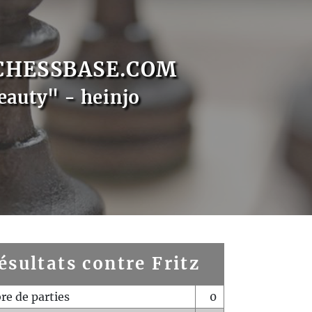
CHESSBASE.COM
eauty" - heinjo
ésultats contre Fritz
e de parties
0