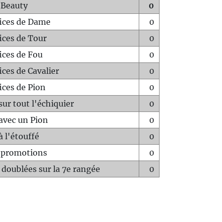
 Beauty
0
fices de Dame
0
fices de Tour
0
fices de Fou
0
ices de Cavalier
0
ices de Pion
0
sur tout l'échiquier
0
avec un Pion
0
à l'étouffé
0
-promotions
0
 doublées sur la 7e rangée
0