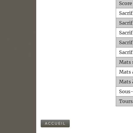
Score
Sacri
Sacri
Sacri
Sacrif
Sacrif
Mats 
Mats 
Mats 
Sous
Tours
ACCUEIL