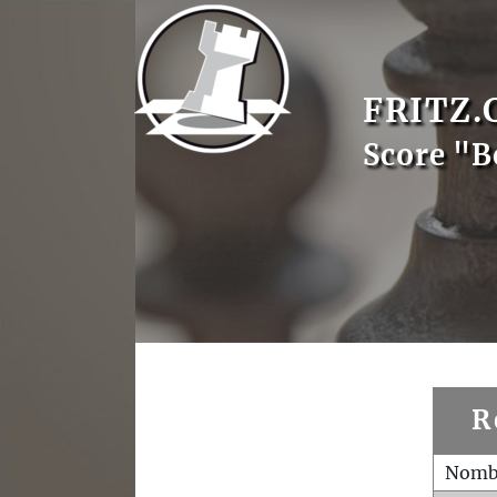
FRITZ.
Score "B
R
Nombr