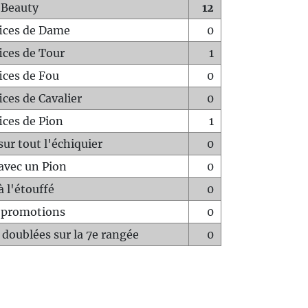
 Beauty
12
fices de Dame
0
fices de Tour
1
fices de Fou
0
ices de Cavalier
0
ices de Pion
1
sur tout l'échiquier
0
avec un Pion
0
à l'étouffé
0
-promotions
0
 doublées sur la 7e rangée
0