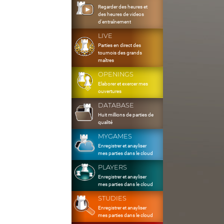
Regarder des heures et
des heures de videos
d'entraînement
LIVE
Parties en direct des
tournois des grands
maîtres
OPENINGS
Elaborer et exercer mes
ouvertures
DATABASE
Huit millions de parties de
qualité
MYGAMES
Enregistrer et anayliser
mes parties dans le cloud
PLAYERS
Enregistrer et anayliser
mes parties dans le cloud
STUDIES
Enregistrer et anayliser
mes parties dans le cloud