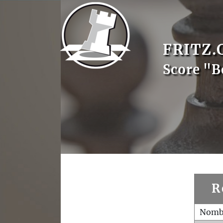
FRITZ.
Score "B
R
Nombr