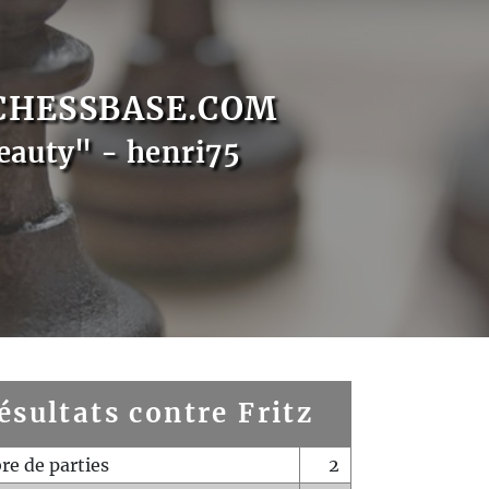
CHESSBASE.COM
eauty" - henri75
ésultats contre Fritz
e de parties
2