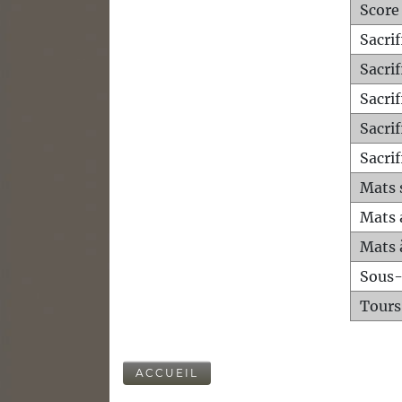
Score
Sacri
Sacri
Sacri
Sacrif
Sacrif
Mats 
Mats 
Mats 
Sous
Tours
ACCUEIL