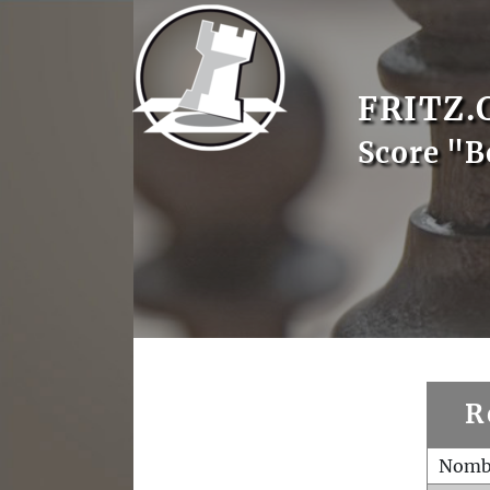
FRITZ.
Score "B
R
Nombr