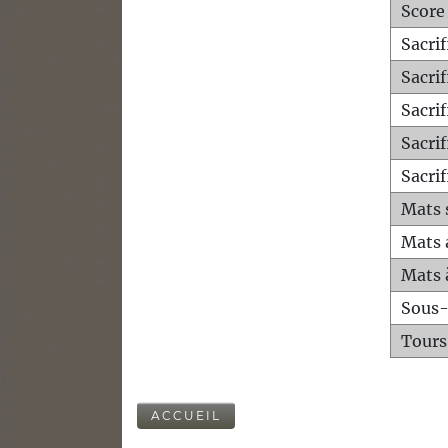
Score
Sacri
Sacri
Sacri
Sacrif
Sacrif
Mats 
Mats 
Mats 
Sous
Tours
ACCUEIL