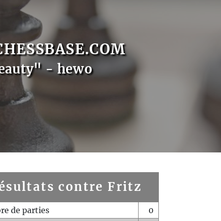
CHESSBASE.COM
eauty" - hewo
ésultats contre Fritz
e de parties
0