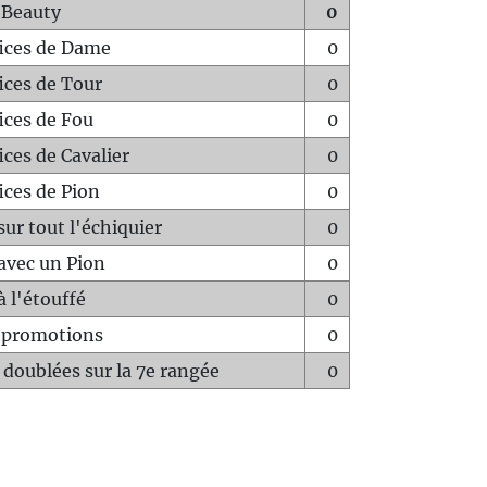
 Beauty
0
fices de Dame
0
fices de Tour
0
fices de Fou
0
ices de Cavalier
0
ices de Pion
0
sur tout l'échiquier
0
avec un Pion
0
à l'étouffé
0
-promotions
0
 doublées sur la 7e rangée
0