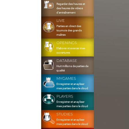
Regarder des heures et
des heures de videos
d'entraînement
LIVE
Parties en direct des
tournois des grands
maîtres
OPENINGS
Elaborer et exercer mes
ouvertures
DATABASE
Huit millions de parties de
qualité
MYGAMES
Enregistrer et anayliser
mes parties dans le cloud
PLAYERS
Enregistrer et anayliser
mes parties dans le cloud
STUDIES
Enregistrer et anayliser
mes parties dans le cloud