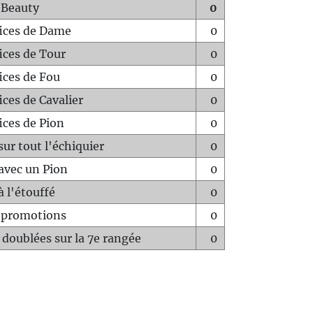
 Beauty
0
fices de Dame
0
fices de Tour
0
fices de Fou
0
ices de Cavalier
0
ices de Pion
0
sur tout l'échiquier
0
avec un Pion
0
à l'étouffé
0
-promotions
0
 doublées sur la 7e rangée
0