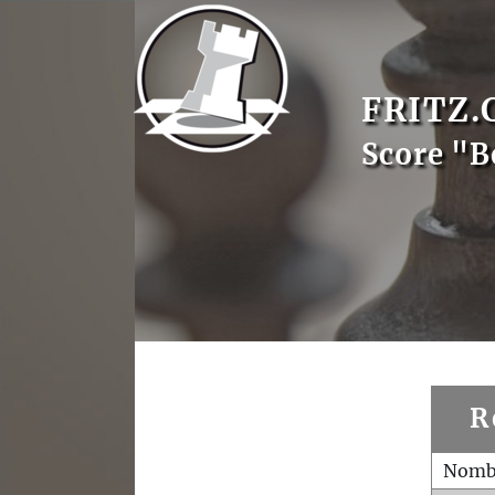
FRITZ.
Score "
R
Nombr