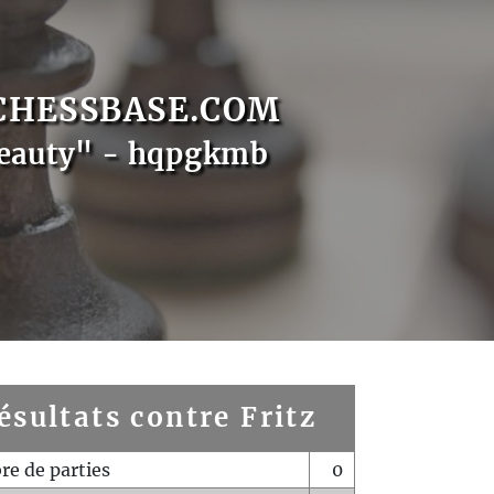
CHESSBASE.COM
Beauty" - hqpgkmb
ésultats contre Fritz
e de parties
0