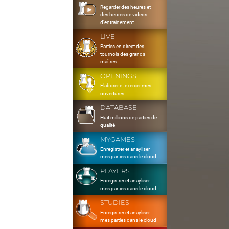
Regarder des heures et
des heures de videos
d'entraînement
LIVE
Parties en direct des
tournois des grands
maîtres
OPENINGS
Elaborer et exercer mes
ouvertures
DATABASE
Huit millions de parties de
qualité
MYGAMES
Enregistrer et anayliser
mes parties dans le cloud
PLAYERS
Enregistrer et anayliser
mes parties dans le cloud
STUDIES
Enregistrer et anayliser
mes parties dans le cloud