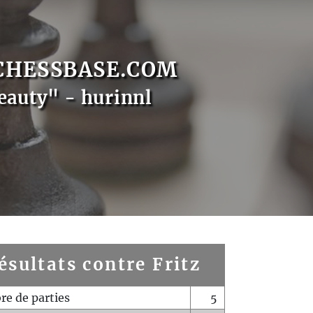
CHESSBASE.COM
eauty" - hurinnl
ésultats contre Fritz
e de parties
5