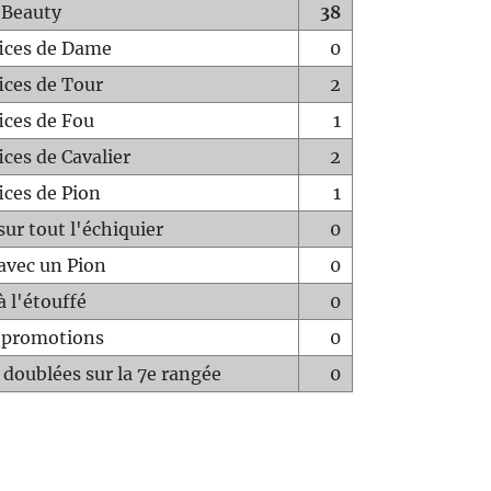
 Beauty
38
fices de Dame
0
fices de Tour
2
fices de Fou
1
ices de Cavalier
2
ices de Pion
1
sur tout l'échiquier
0
avec un Pion
0
à l'étouffé
0
-promotions
0
 doublées sur la 7e rangée
0