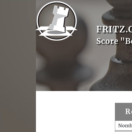
FRITZ.
Score "B
R
Nombr