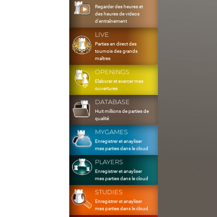
Regarder des heures et
des heures de videos
d'entraînement
LIVE
Parties en direct des
tournois des grands
maîtres
OPENINGS
Elaborer et exercer mes
ouvertures
DATABASE
Huit millions de parties de
qualité
MYGAMES
Enregistrer et anayliser
mes parties dans le cloud
PLAYERS
Enregistrer et anayliser
mes parties dans le cloud
STUDIES
Enregistrer et anayliser
mes parties dans le cloud