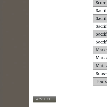
Score
Sacri
Sacri
Sacri
Sacrif
Sacrif
Mats 
Mats 
Mats 
Sous
Tours
ACCUEIL