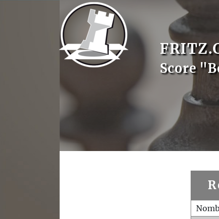
FRITZ.
Score "B
R
Nombr