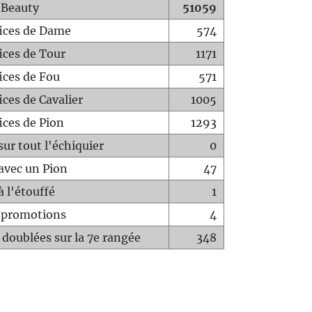
 Beauty
51059
fices de Dame
574
fices de Tour
1171
fices de Fou
571
ices de Cavalier
1005
ices de Pion
1293
sur tout l'échiquier
0
avec un Pion
47
à l'étouffé
1
-promotions
4
 doublées sur la 7e rangée
348