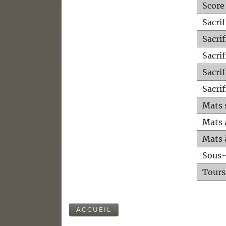
Score
Sacri
Sacri
Sacri
Sacrif
Sacrif
Mats 
Mats 
Mats 
Sous
Tours
ACCUEIL