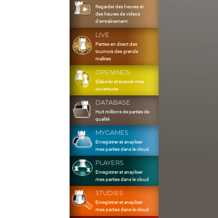
Regarder des heures et
des heures de videos
d'entraînement
LIVE
Parties en direct des
tournois des grands
maîtres
OPENINGS
Elaborer et exercer mes
ouvertures
DATABASE
Huit millions de parties de
qualité
MYGAMES
Enregistrer et anayliser
mes parties dans le cloud
PLAYERS
Enregistrer et anayliser
mes parties dans le cloud
STUDIES
Enregistrer et anayliser
mes parties dans le cloud