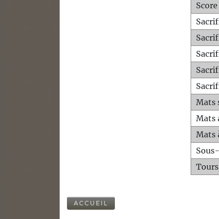
Score
Sacri
Sacri
Sacri
Sacrif
Sacrif
Mats 
Mats 
Mats 
Sous
Tours
ACCUEIL