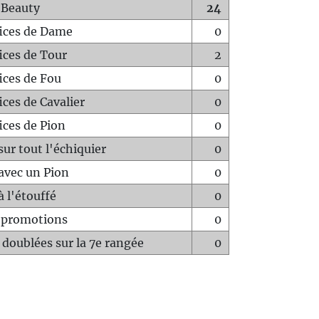
 Beauty
24
fices de Dame
0
fices de Tour
2
fices de Fou
0
ices de Cavalier
0
ices de Pion
0
sur tout l'échiquier
0
avec un Pion
0
à l'étouffé
0
-promotions
0
 doublées sur la 7e rangée
0