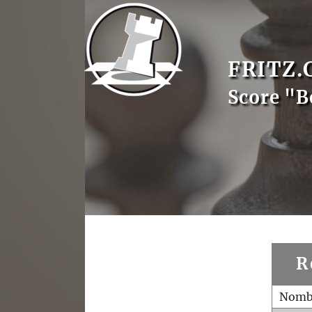
FRITZ.
Score "B
R
Nombr