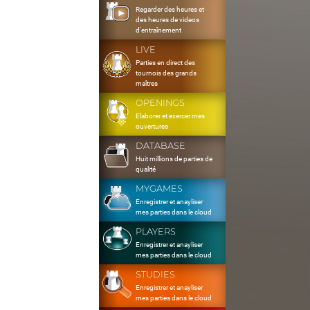
Regarder des heures et
des heures de videos
d'entraînement
LIVE
Parties en direct des
tournois des grands
maîtres
OPENINGS
Elaborer et exercer mes
ouvertures
DATABASE
Huit millions de parties de
qualité
MYGAMES
Enregistrer et anayliser
mes parties dans le cloud
PLAYERS
Enregistrer et anayliser
mes parties dans le cloud
STUDIES
Enregistrer et anayliser
mes parties dans le cloud