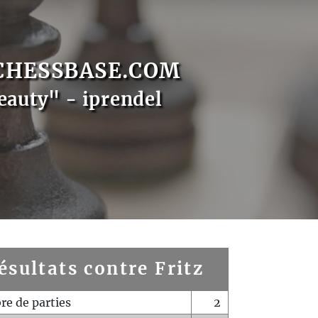
CHESSBASE.COM
eauty" - iprendel
ésultats contre Fritz
e de parties
2