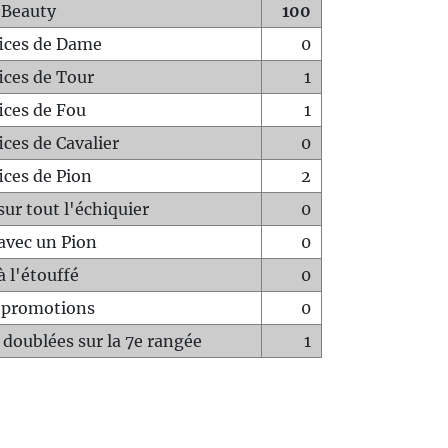
 Beauty
100
fices de Dame
0
fices de Tour
1
fices de Fou
1
ices de Cavalier
0
ices de Pion
2
sur tout l'échiquier
0
avec un Pion
0
à l'étouffé
0
-promotions
0
 doublées sur la 7e rangée
1