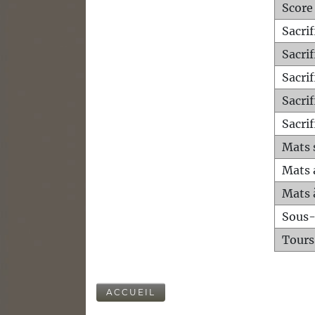
Score
Sacri
Sacri
Sacri
Sacrif
Sacrif
Mats 
Mats 
Mats 
Sous
Tours
ACCUEIL