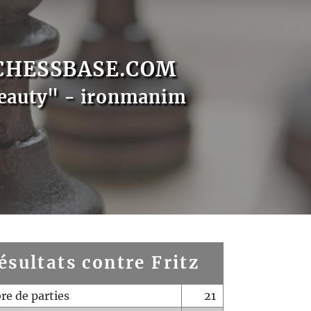
CHESSBASE.COM
eauty" - ironmanim
ésultats contre Fritz
e de parties
21