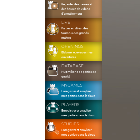
Regarder des heures et
des heures de videos
d'entraînement
LIVE
Parties en direct des
tournois des grands
maîtres
OPENINGS
Elaborer et exercer mes
ouvertures
DATABASE
Huit millions de parties de
qualité
MYGAMES
Enregistrer et anayliser
mes parties dans le cloud
PLAYERS
Enregistrer et anayliser
mes parties dans le cloud
STUDIES
Enregistrer et anayliser
mes parties dans le cloud