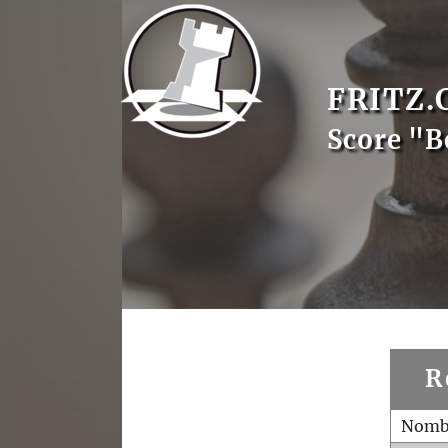
FRITZ.
Score "B
R
Nombr