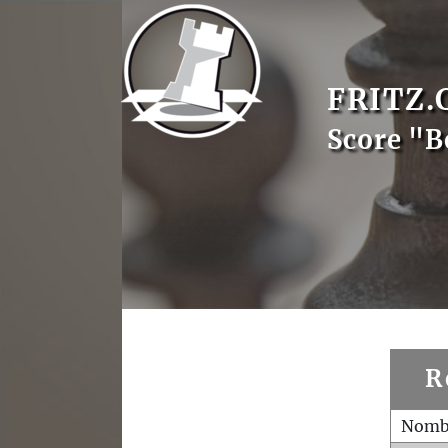
FRITZ.
Score "B
R
Nombr