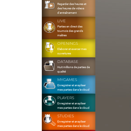
Regarder des heures et
des heures de videos
d'entraînement
LIVE
Parties en direct des
tournois des grands
maîtres
OPENINGS
Elaborer et exercer mes
ouvertures
DATABASE
Huit millions de parties de
qualité
MYGAMES
Enregistrer et anayliser
mes parties dans le cloud
PLAYERS
Enregistrer et anayliser
mes parties dans le cloud
STUDIES
Enregistrer et anayliser
mes parties dans le cloud