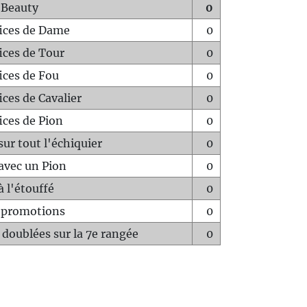
 Beauty
0
fices de Dame
0
fices de Tour
0
fices de Fou
0
ices de Cavalier
0
ices de Pion
0
sur tout l'échiquier
0
avec un Pion
0
à l'étouffé
0
-promotions
0
 doublées sur la 7e rangée
0