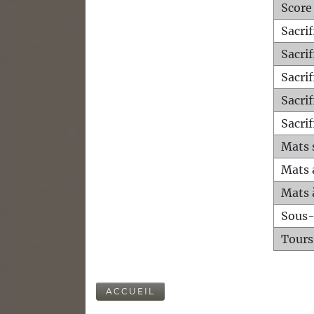
Score
Sacri
Sacri
Sacri
Sacrif
Sacrif
Mats 
Mats 
Mats 
Sous
Tours
ACCUEIL