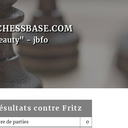
CHESSBASE.COM
eauty" - jbfo
ésultats contre Fritz
e de parties
0