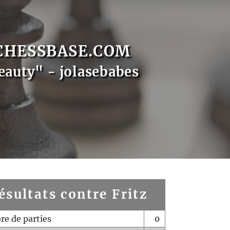
CHESSBASE.COM
eauty" - jolasebabes
ésultats contre Fritz
e de parties
0