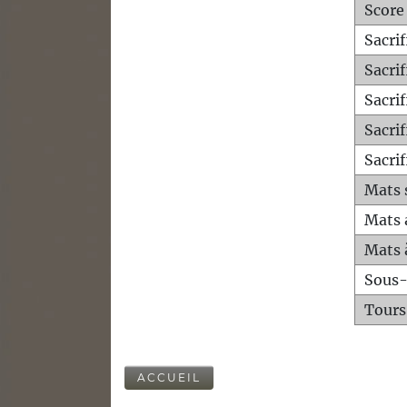
Score
Sacri
Sacri
Sacri
Sacrif
Sacrif
Mats 
Mats 
Mats 
Sous
Tours
ACCUEIL