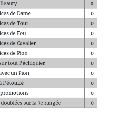
 Beauty
0
fices de Dame
0
fices de Tour
0
fices de Fou
0
ices de Cavalier
0
ices de Pion
0
sur tout l'échiquier
0
avec un Pion
0
à l'étouffé
0
-promotions
0
 doublées sur la 7e rangée
0