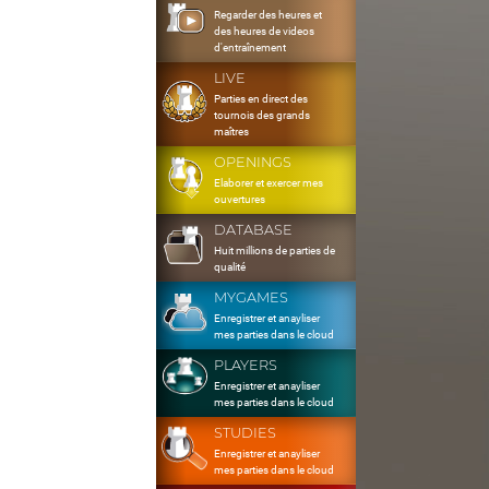
Regarder des heures et
des heures de videos
d'entraînement
LIVE
Parties en direct des
tournois des grands
maîtres
OPENINGS
Elaborer et exercer mes
ouvertures
DATABASE
Huit millions de parties de
qualité
MYGAMES
Enregistrer et anayliser
mes parties dans le cloud
PLAYERS
Enregistrer et anayliser
mes parties dans le cloud
STUDIES
Enregistrer et anayliser
mes parties dans le cloud