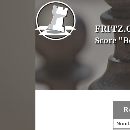
FRITZ.
Score "B
R
Nombr