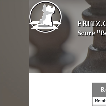
FRITZ.
Score "B
R
Nombr