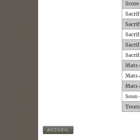
Score
Sacri
Sacri
Sacri
Sacrif
Sacrif
Mats 
Mats 
Mats 
Sous
Tours
ACCUEIL