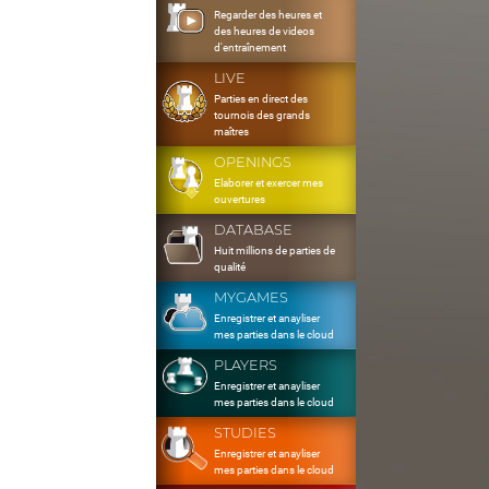
Regarder des heures et
des heures de videos
d'entraînement
LIVE
Parties en direct des
tournois des grands
maîtres
OPENINGS
Elaborer et exercer mes
ouvertures
DATABASE
Huit millions de parties de
qualité
MYGAMES
Enregistrer et anayliser
mes parties dans le cloud
PLAYERS
Enregistrer et anayliser
mes parties dans le cloud
STUDIES
Enregistrer et anayliser
mes parties dans le cloud