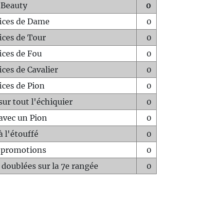
 Beauty
0
fices de Dame
0
fices de Tour
0
fices de Fou
0
ices de Cavalier
0
ices de Pion
0
sur tout l'échiquier
0
avec un Pion
0
à l'étouffé
0
-promotions
0
 doublées sur la 7e rangée
0