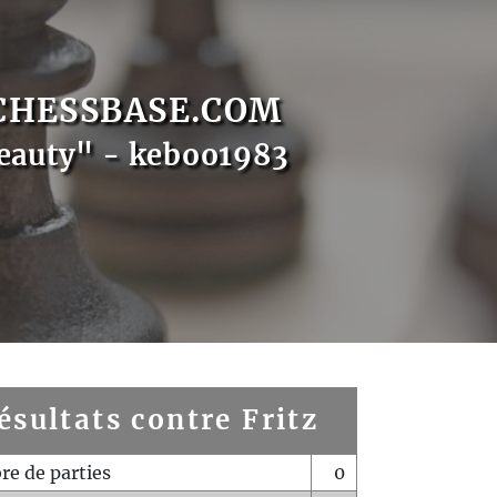
CHESSBASE.COM
eauty" - keboo1983
ésultats contre Fritz
e de parties
0