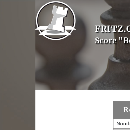
FRITZ.
Score "B
R
Nombr