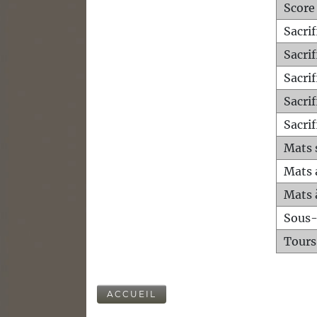
Score
Sacri
Sacri
Sacri
Sacrif
Sacrif
Mats 
Mats 
Mats 
Sous
Tours
ACCUEIL