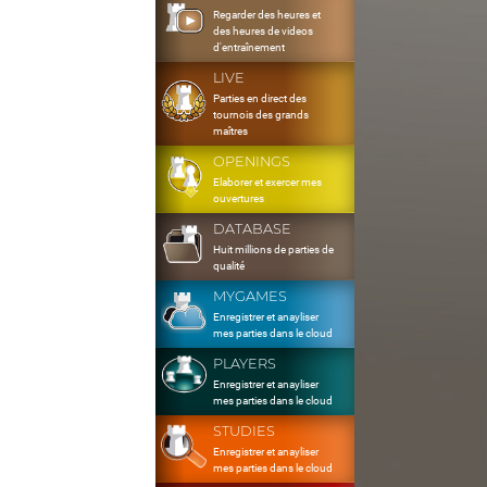
Regarder des heures et
des heures de videos
d'entraînement
LIVE
Parties en direct des
tournois des grands
maîtres
OPENINGS
Elaborer et exercer mes
ouvertures
DATABASE
Huit millions de parties de
qualité
MYGAMES
Enregistrer et anayliser
mes parties dans le cloud
PLAYERS
Enregistrer et anayliser
mes parties dans le cloud
STUDIES
Enregistrer et anayliser
mes parties dans le cloud