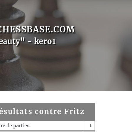
CHESSBASE.COM
eauty" - kero1
ésultats contre Fritz
e de parties
1