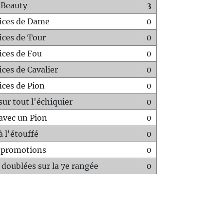
 Beauty
3
fices de Dame
0
fices de Tour
0
fices de Fou
0
ices de Cavalier
0
ices de Pion
0
sur tout l'échiquier
0
avec un Pion
0
à l'étouffé
0
-promotions
0
 doublées sur la 7e rangée
0