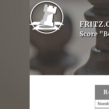
FRITZ.
Score "B
R
Nombr