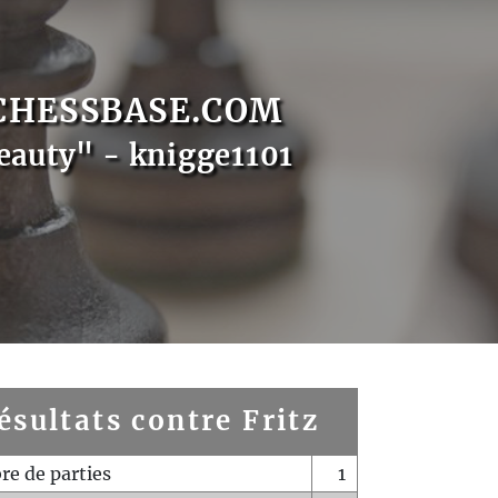
CHESSBASE.COM
eauty" - knigge1101
ésultats contre Fritz
e de parties
1