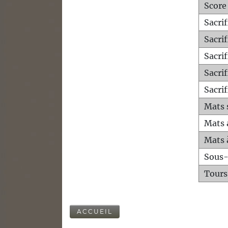
Score
Sacri
Sacri
Sacri
Sacrif
Sacrif
Mats 
Mats 
Mats 
Sous
Tours
ACCUEIL