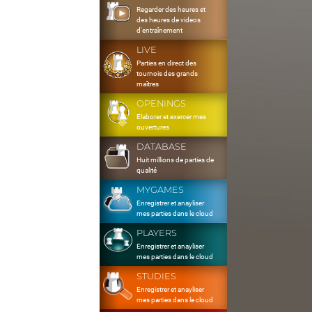
Regarder des heures et
des heures de videos
d'entraînement
LIVE
Parties en direct des
tournois des grands
maîtres
OPENINGS
Elaborer et exercer mes
ouvertures
DATABASE
Huit millions de parties de
qualité
MYGAMES
Enregistrer et anayliser
mes parties dans le cloud
PLAYERS
Enregistrer et anayliser
mes parties dans le cloud
STUDIES
Enregistrer et anayliser
mes parties dans le cloud