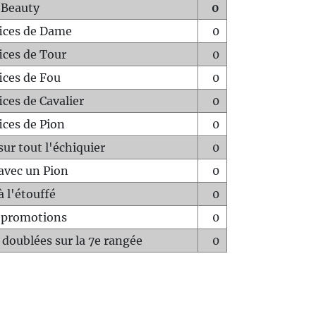
 Beauty
0
fices de Dame
0
fices de Tour
0
fices de Fou
0
ices de Cavalier
0
ices de Pion
0
sur tout l'échiquier
0
avec un Pion
0
à l'étouffé
0
-promotions
0
 doublées sur la 7e rangée
0