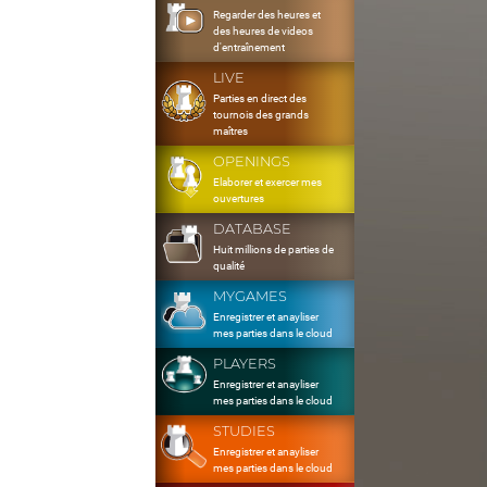
Regarder des heures et
des heures de videos
d'entraînement
LIVE
Parties en direct des
tournois des grands
maîtres
OPENINGS
Elaborer et exercer mes
ouvertures
DATABASE
Huit millions de parties de
qualité
MYGAMES
Enregistrer et anayliser
mes parties dans le cloud
PLAYERS
Enregistrer et anayliser
mes parties dans le cloud
STUDIES
Enregistrer et anayliser
mes parties dans le cloud