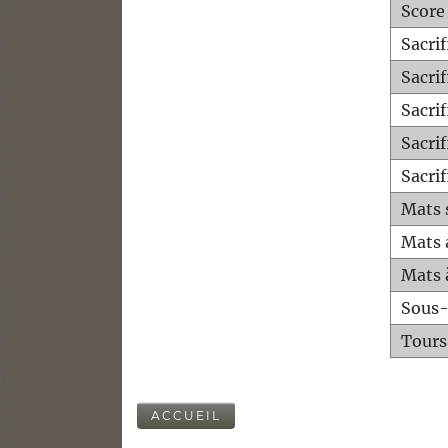
Score
Sacri
Sacri
Sacri
Sacrif
Sacrif
Mats 
Mats 
Mats 
Sous
Tours
ACCUEIL