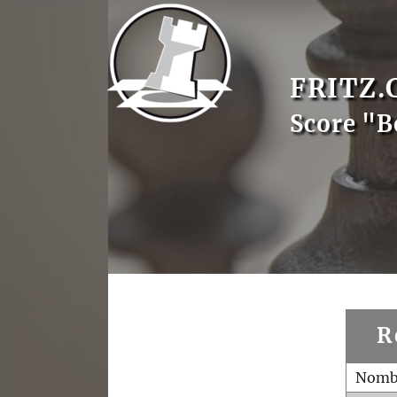
FRITZ.
Score "B
R
Nombr