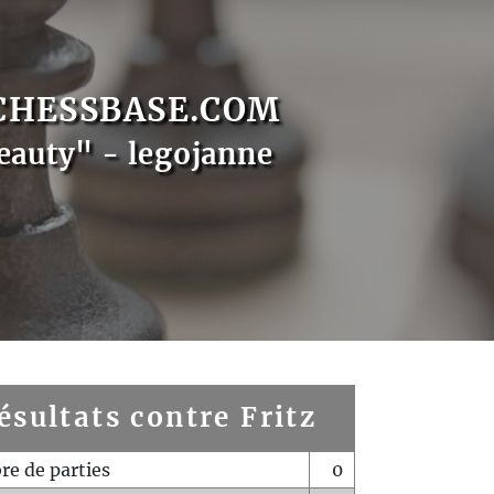
CHESSBASE.COM
eauty" - legojanne
ésultats contre Fritz
e de parties
0