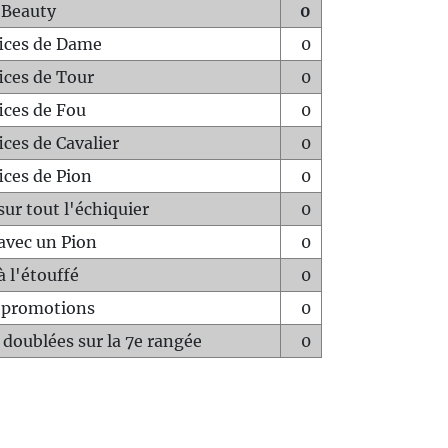
 Beauty
0
fices de Dame
0
fices de Tour
0
fices de Fou
0
ices de Cavalier
0
ices de Pion
0
sur tout l'échiquier
0
avec un Pion
0
à l'étouffé
0
-promotions
0
 doublées sur la 7e rangée
0