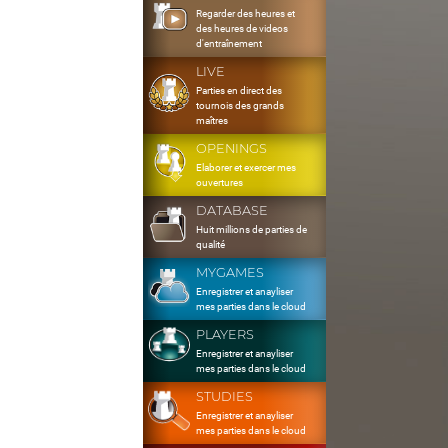
Regarder des heures et
des heures de videos
d'entraînement
LIVE
Parties en direct des
tournois des grands
maîtres
OPENINGS
Elaborer et exercer mes
ouvertures
DATABASE
Huit millions de parties de
qualité
MYGAMES
Enregistrer et anayliser
mes parties dans le cloud
PLAYERS
Enregistrer et anayliser
mes parties dans le cloud
STUDIES
Enregistrer et anayliser
mes parties dans le cloud