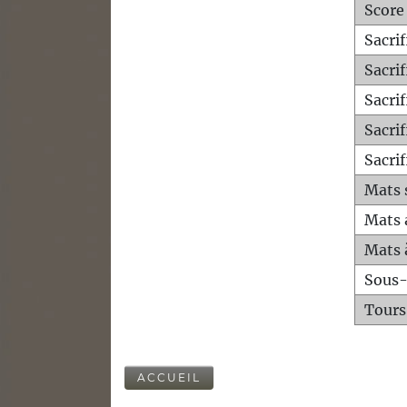
Score
Sacri
Sacri
Sacri
Sacrif
Sacrif
Mats 
Mats 
Mats 
Sous
Tours
ACCUEIL