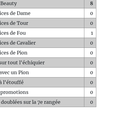
 Beauty
8
fices de Dame
0
fices de Tour
0
fices de Fou
1
ices de Cavalier
0
ices de Pion
0
sur tout l'échiquier
0
avec un Pion
0
à l'étouffé
0
-promotions
0
 doublées sur la 7e rangée
0