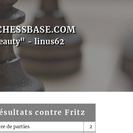
CHESSBASE.COM
eauty" - linus62
ésultats contre Fritz
e de parties
2