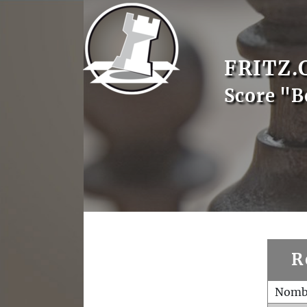
FRITZ.
Score "B
R
Nombr