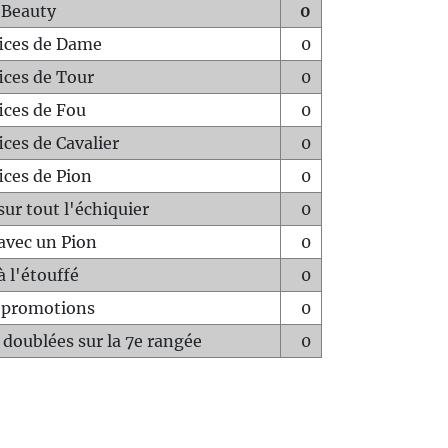
 Beauty
0
fices de Dame
0
fices de Tour
0
fices de Fou
0
ices de Cavalier
0
ices de Pion
0
sur tout l'échiquier
0
avec un Pion
0
à l'étouffé
0
-promotions
0
 doublées sur la 7e rangée
0