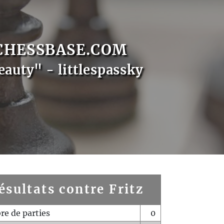
CHESSBASE.COM
eauty" - littlespassky
ésultats contre Fritz
e de parties
0