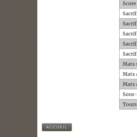
Score
Sacri
Sacri
Sacri
Sacrif
Sacrif
Mats 
Mats 
Mats 
Sous
Tours
ACCUEIL