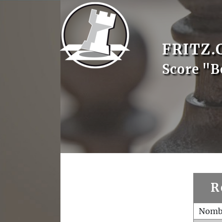
FRITZ.
Score "B
R
Nombr