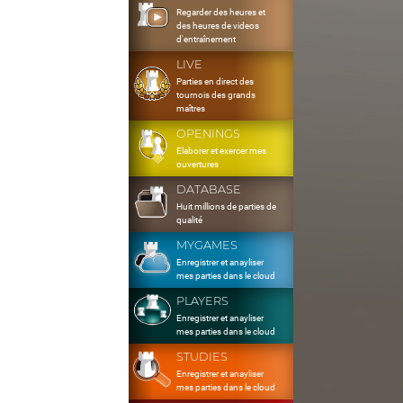
Regarder des heures et
des heures de videos
d'entraînement
LIVE
Parties en direct des
tournois des grands
maîtres
OPENINGS
Elaborer et exercer mes
ouvertures
DATABASE
Huit millions de parties de
qualité
MYGAMES
Enregistrer et anayliser
mes parties dans le cloud
PLAYERS
Enregistrer et anayliser
mes parties dans le cloud
STUDIES
Enregistrer et anayliser
mes parties dans le cloud