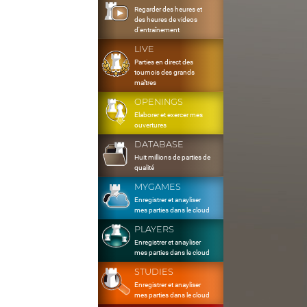
Regarder des heures et
des heures de videos
d'entraînement
LIVE
Parties en direct des
tournois des grands
maîtres
OPENINGS
Elaborer et exercer mes
ouvertures
DATABASE
Huit millions de parties de
qualité
MYGAMES
Enregistrer et anayliser
mes parties dans le cloud
PLAYERS
Enregistrer et anayliser
mes parties dans le cloud
STUDIES
Enregistrer et anayliser
mes parties dans le cloud