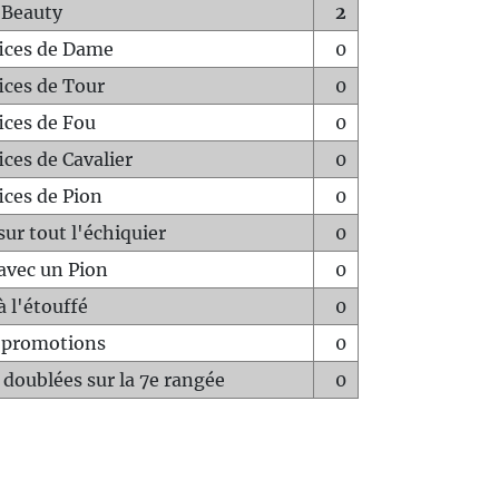
 Beauty
2
fices de Dame
0
fices de Tour
0
fices de Fou
0
ices de Cavalier
0
ices de Pion
0
sur tout l'échiquier
0
avec un Pion
0
à l'étouffé
0
-promotions
0
 doublées sur la 7e rangée
0