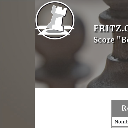
FRITZ.
Score "B
R
Nombr