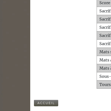
Score
Sacri
Sacri
Sacri
Sacrif
Sacrif
Mats 
Mats 
Mats 
Sous
Tours
ACCUEIL