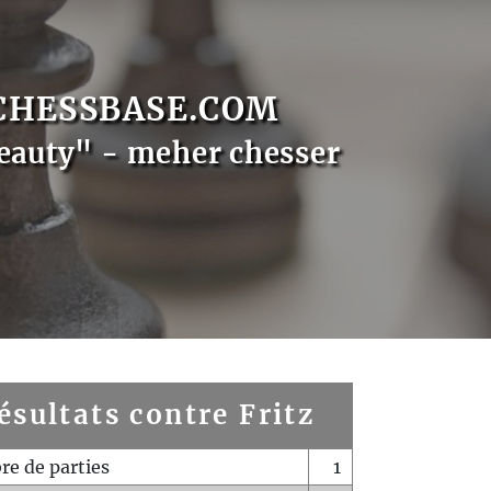
CHESSBASE.COM
eauty" - meher chesser
ésultats contre Fritz
e de parties
1