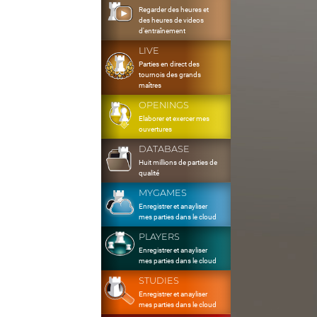
Regarder des heures et
des heures de videos
d'entraînement
LIVE
Parties en direct des
tournois des grands
maîtres
OPENINGS
Elaborer et exercer mes
ouvertures
DATABASE
Huit millions de parties de
qualité
MYGAMES
Enregistrer et anayliser
mes parties dans le cloud
PLAYERS
Enregistrer et anayliser
mes parties dans le cloud
STUDIES
Enregistrer et anayliser
mes parties dans le cloud