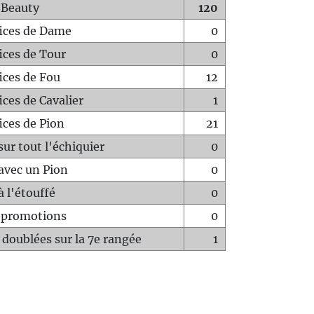
 Beauty
120
fices de Dame
0
fices de Tour
0
fices de Fou
12
ices de Cavalier
1
ices de Pion
21
sur tout l'échiquier
0
avec un Pion
0
à l'étouffé
0
-promotions
0
 doublées sur la 7e rangée
1