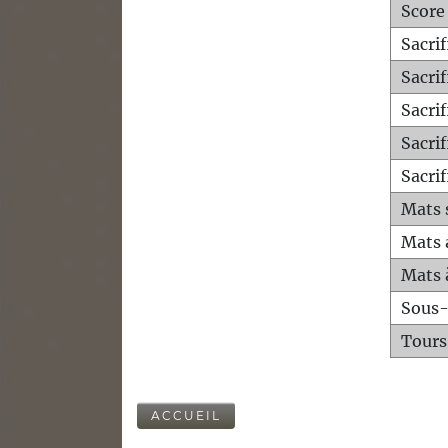
Score
Sacri
Sacri
Sacri
Sacrif
Sacrif
Mats 
Mats 
Mats 
Sous
Tours
ACCUEIL