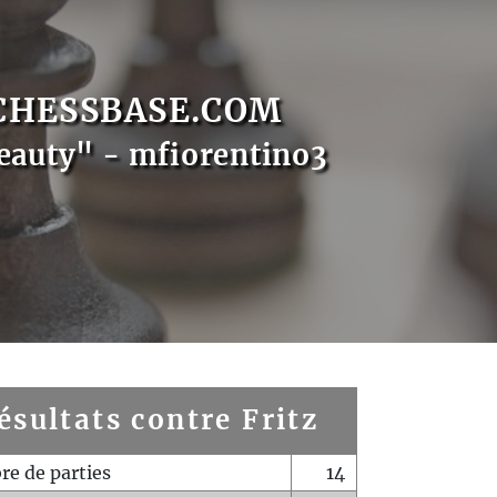
CHESSBASE.COM
eauty" - mfiorentino3
ésultats contre Fritz
e de parties
14