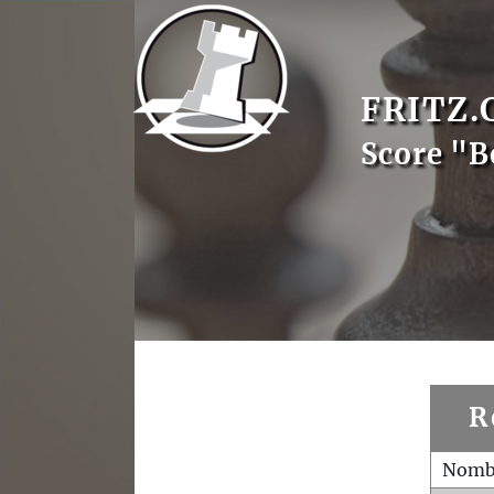
FRITZ.
Score "B
R
Nombr