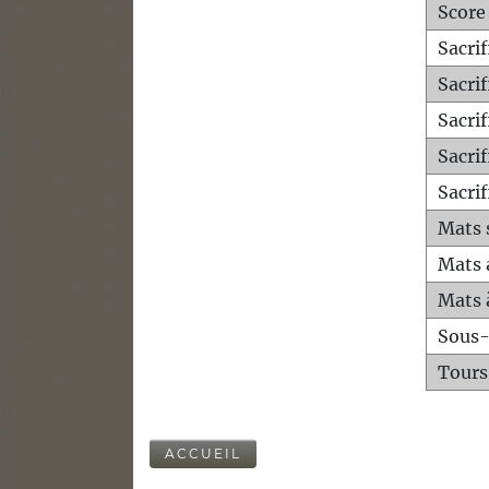
Score
Sacri
Sacri
Sacri
Sacrif
Sacrif
Mats 
Mats 
Mats 
Sous
Tours
ACCUEIL