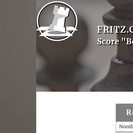
FRITZ.
Score "B
R
Nombr