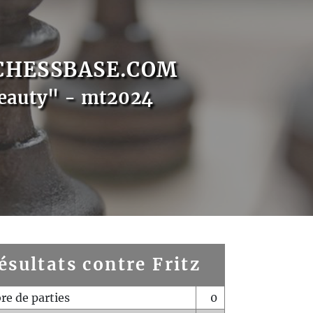
CHESSBASE.COM
eauty" - mt2024
ésultats contre Fritz
e de parties
0