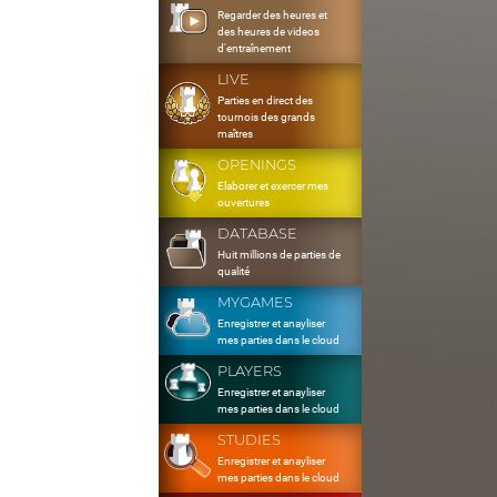
Regarder des heures et
des heures de videos
d'entraînement
LIVE
Parties en direct des
tournois des grands
maîtres
OPENINGS
Elaborer et exercer mes
ouvertures
DATABASE
Huit millions de parties de
qualité
MYGAMES
Enregistrer et anayliser
mes parties dans le cloud
PLAYERS
Enregistrer et anayliser
mes parties dans le cloud
STUDIES
Enregistrer et anayliser
mes parties dans le cloud