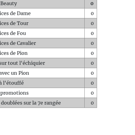
 Beauty
0
fices de Dame
0
fices de Tour
0
fices de Fou
0
ices de Cavalier
0
ices de Pion
0
sur tout l'échiquier
0
avec un Pion
0
à l'étouffé
0
-promotions
0
 doublées sur la 7e rangée
0