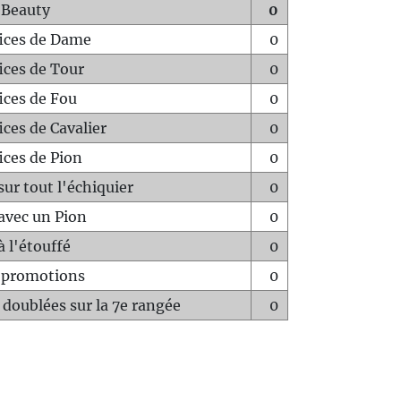
 Beauty
0
fices de Dame
0
fices de Tour
0
fices de Fou
0
ices de Cavalier
0
ices de Pion
0
sur tout l'échiquier
0
avec un Pion
0
à l'étouffé
0
-promotions
0
 doublées sur la 7e rangée
0