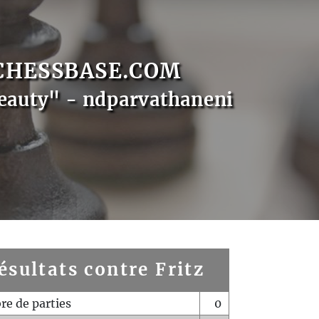
CHESSBASE.COM
eauty" - ndparvathaneni
ésultats contre Fritz
e de parties
0