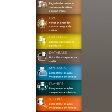
Regarder des heures et
des heures de videos
d'entraînement
LIVE
Parties en direct des
tournois des grands
maîtres
OPENINGS
Elaborer et exercer mes
ouvertures
DATABASE
Huit millions de parties de
qualité
MYGAMES
Enregistrer et anayliser
mes parties dans le cloud
PLAYERS
Enregistrer et anayliser
mes parties dans le cloud
STUDIES
Enregistrer et anayliser
mes parties dans le cloud