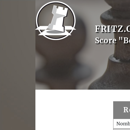
FRITZ.
Score "B
R
Nombr