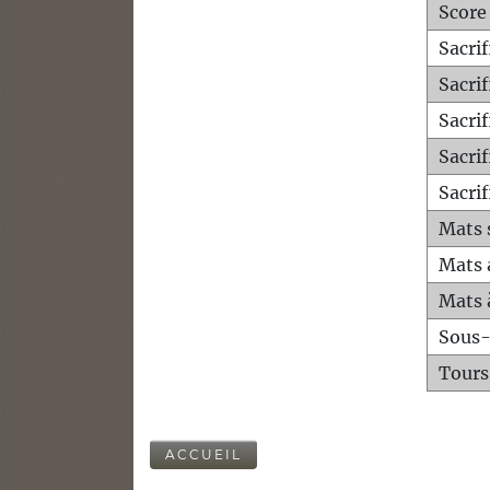
Score
Sacri
Sacri
Sacri
Sacrif
Sacrif
Mats 
Mats 
Mats 
Sous
Tours
ACCUEIL