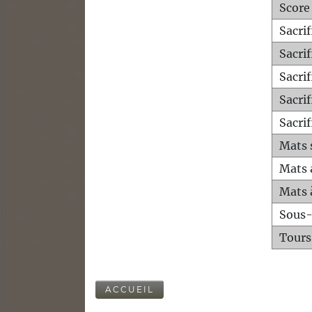
Score
Sacri
Sacri
Sacri
Sacrif
Sacrif
Mats 
Mats 
Mats 
Sous
Tours
ACCUEIL