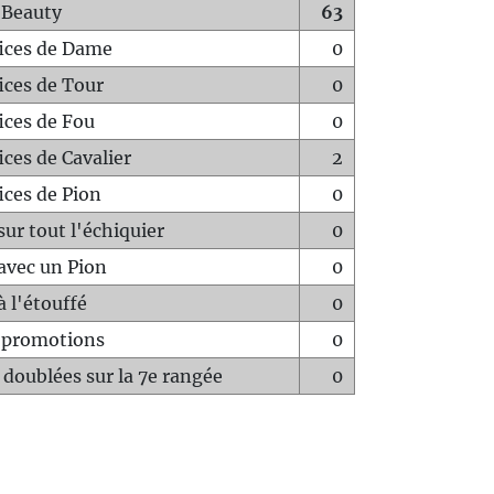
 Beauty
63
fices de Dame
0
fices de Tour
0
fices de Fou
0
ices de Cavalier
2
ices de Pion
0
sur tout l'échiquier
0
avec un Pion
0
à l'étouffé
0
-promotions
0
 doublées sur la 7e rangée
0