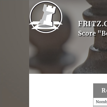
FRITZ.
Score "B
R
Nombr