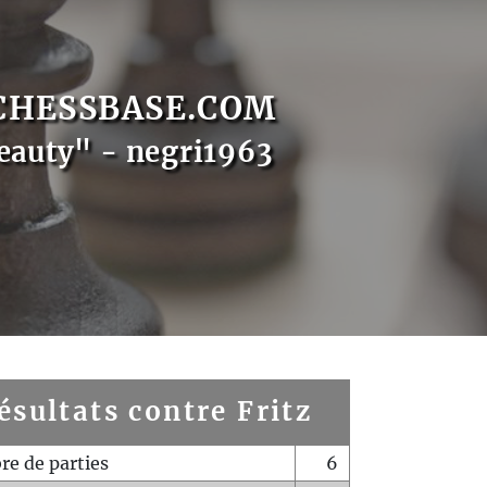
CHESSBASE.COM
eauty" - negri1963
ésultats contre Fritz
e de parties
6