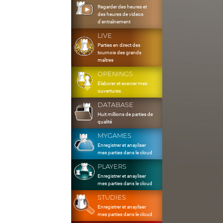
Regarder des heures et
des heures de videos
d'entraînement
LIVE
Parties en direct des
tournois des grands
maîtres
OPENINGS
Elaborer et exercer mes
ouvertures
DATABASE
Huit millions de parties de
qualité
MYGAMES
Enregistrer et anayliser
mes parties dans le cloud
PLAYERS
Enregistrer et anayliser
mes parties dans le cloud
STUDIES
Enregistrer et anayliser
mes parties dans le cloud