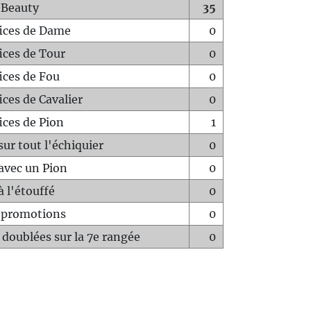
 Beauty
35
fices de Dame
0
fices de Tour
0
fices de Fou
0
ices de Cavalier
0
ices de Pion
1
sur tout l'échiquier
0
avec un Pion
0
à l'étouffé
0
-promotions
0
 doublées sur la 7e rangée
0