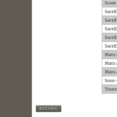
Score
Sacri
Sacri
Sacri
Sacrif
Sacrif
Mats 
Mats 
Mats 
Sous
Tours
ACCUEIL