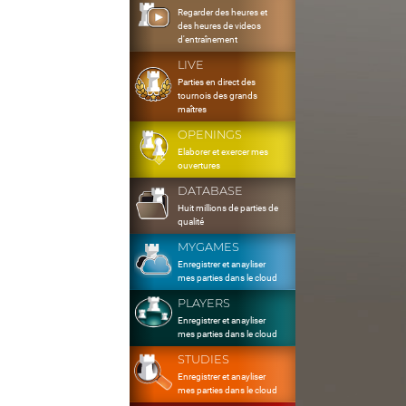
Regarder des heures et
des heures de videos
d'entraînement
LIVE
Parties en direct des
tournois des grands
maîtres
OPENINGS
Elaborer et exercer mes
ouvertures
DATABASE
Huit millions de parties de
qualité
MYGAMES
Enregistrer et anayliser
mes parties dans le cloud
PLAYERS
Enregistrer et anayliser
mes parties dans le cloud
STUDIES
Enregistrer et anayliser
mes parties dans le cloud