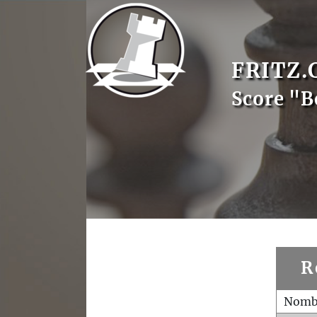
FRITZ.
Score "B
R
Nombr