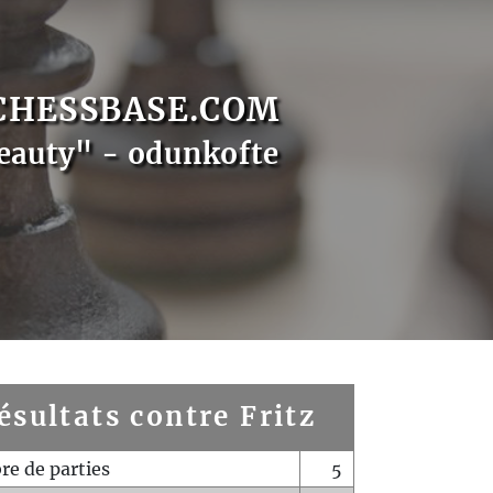
CHESSBASE.COM
eauty" - odunkofte
ésultats contre Fritz
e de parties
5