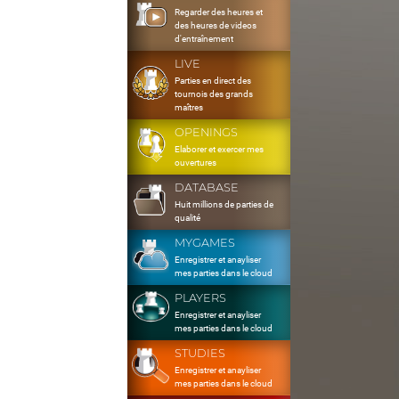
Regarder des heures et
des heures de videos
d'entraînement
LIVE
Parties en direct des
tournois des grands
maîtres
OPENINGS
Elaborer et exercer mes
ouvertures
DATABASE
Huit millions de parties de
qualité
MYGAMES
Enregistrer et anayliser
mes parties dans le cloud
PLAYERS
Enregistrer et anayliser
mes parties dans le cloud
STUDIES
Enregistrer et anayliser
mes parties dans le cloud