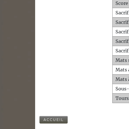
Score
Sacri
Sacri
Sacri
Sacrif
Sacrif
Mats 
Mats 
Mats 
Sous
Tours
ACCUEIL