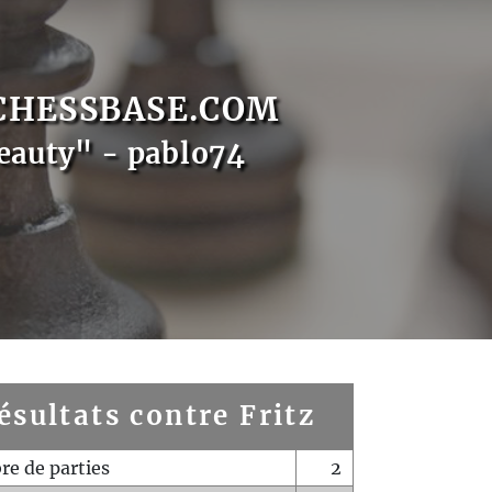
CHESSBASE.COM
eauty" - pablo74
ésultats contre Fritz
e de parties
2