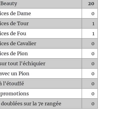
 Beauty
20
fices de Dame
0
fices de Tour
1
fices de Fou
1
ices de Cavalier
0
ices de Pion
0
sur tout l'échiquier
0
avec un Pion
0
à l'étouffé
0
-promotions
0
 doublées sur la 7e rangée
0