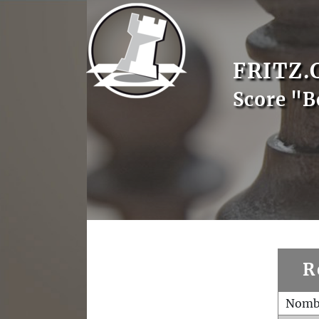
FRITZ.
Score "B
R
Nombr