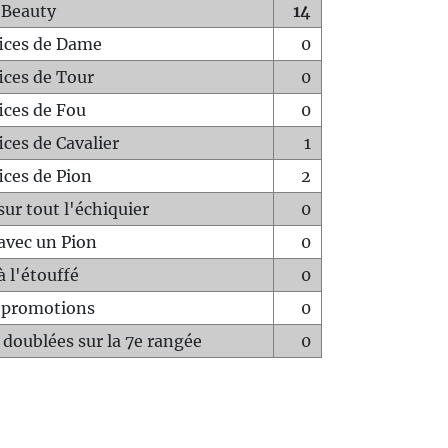
 Beauty
14
fices de Dame
0
fices de Tour
0
fices de Fou
0
ices de Cavalier
1
ices de Pion
2
sur tout l'échiquier
0
avec un Pion
0
à l'étouffé
0
-promotions
0
 doublées sur la 7e rangée
0