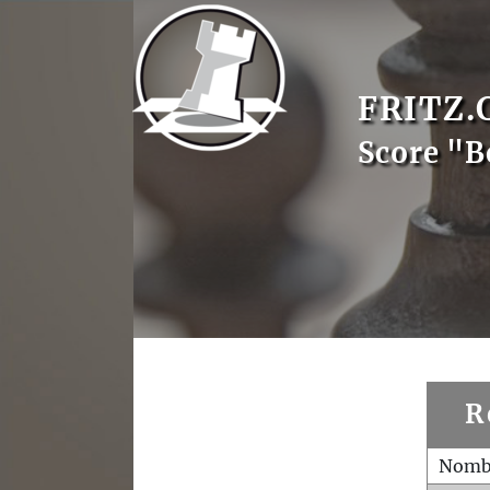
FRITZ.
Score "B
R
Nombr