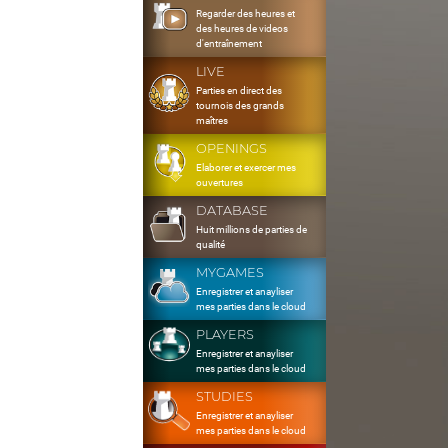
Regarder des heures et
des heures de videos
d'entraînement
LIVE
Parties en direct des
tournois des grands
maîtres
OPENINGS
Elaborer et exercer mes
ouvertures
DATABASE
Huit millions de parties de
qualité
MYGAMES
Enregistrer et anayliser
mes parties dans le cloud
PLAYERS
Enregistrer et anayliser
mes parties dans le cloud
STUDIES
Enregistrer et anayliser
mes parties dans le cloud