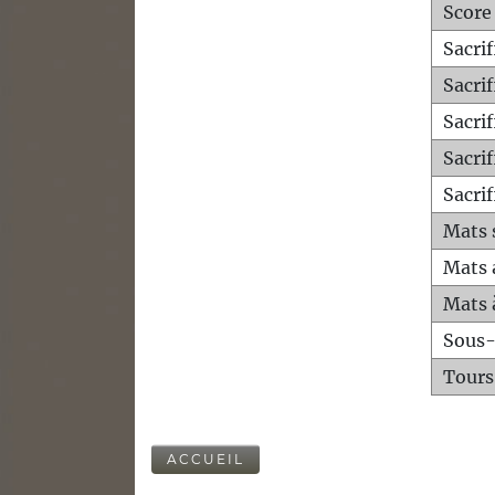
Score
Sacri
Sacri
Sacri
Sacrif
Sacrif
Mats 
Mats 
Mats 
Sous
Tours
ACCUEIL