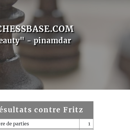
CHESSBASE.COM
eauty" - pinamdar
ésultats contre Fritz
e de parties
1