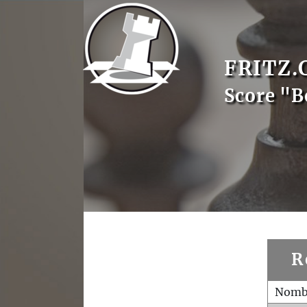
FRITZ.
Score "B
R
Nombr