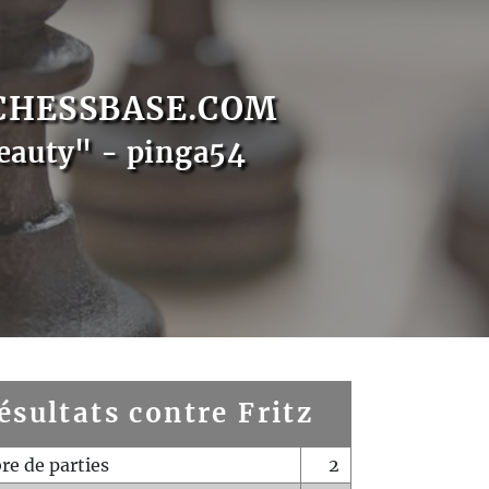
CHESSBASE.COM
eauty" - pinga54
ésultats contre Fritz
e de parties
2