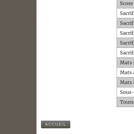
Score
Sacri
Sacri
Sacri
Sacrif
Sacrif
Mats 
Mats 
Mats 
Sous
Tours
ACCUEIL