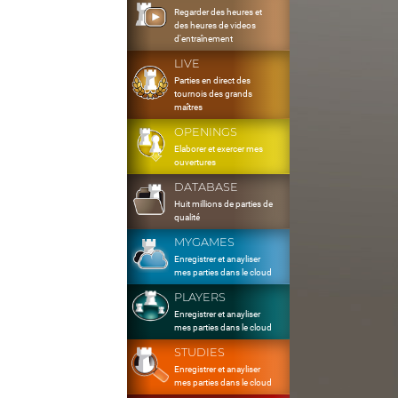
Regarder des heures et
des heures de videos
d'entraînement
LIVE
Parties en direct des
tournois des grands
maîtres
OPENINGS
Elaborer et exercer mes
ouvertures
DATABASE
Huit millions de parties de
qualité
MYGAMES
Enregistrer et anayliser
mes parties dans le cloud
PLAYERS
Enregistrer et anayliser
mes parties dans le cloud
STUDIES
Enregistrer et anayliser
mes parties dans le cloud