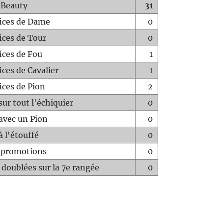
 Beauty
31
fices de Dame
0
fices de Tour
0
fices de Fou
1
ices de Cavalier
1
ices de Pion
2
sur tout l'échiquier
0
avec un Pion
0
à l'étouffé
0
-promotions
0
 doublées sur la 7e rangée
0