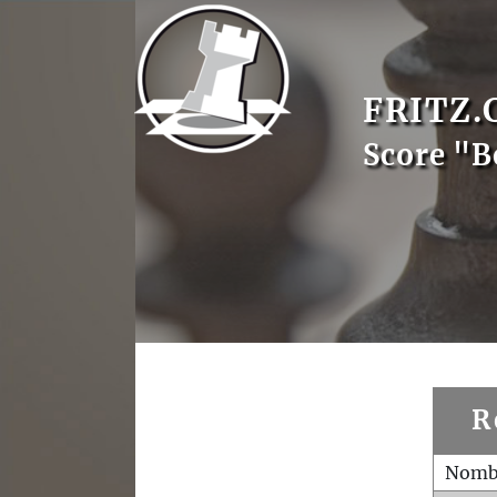
FRITZ.
Score "B
R
Nombr