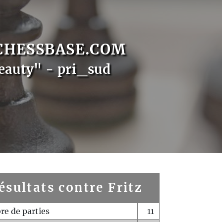
CHESSBASE.COM
eauty" - pri_sud
ésultats contre Fritz
e de parties
11