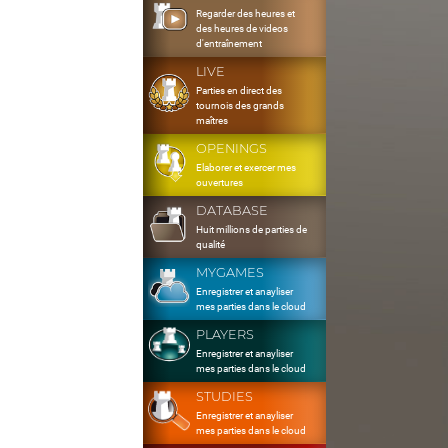
Regarder des heures et
des heures de videos
d'entraînement
LIVE
Parties en direct des
tournois des grands
maîtres
OPENINGS
Elaborer et exercer mes
ouvertures
DATABASE
Huit millions de parties de
qualité
MYGAMES
Enregistrer et anayliser
mes parties dans le cloud
PLAYERS
Enregistrer et anayliser
mes parties dans le cloud
STUDIES
Enregistrer et anayliser
mes parties dans le cloud