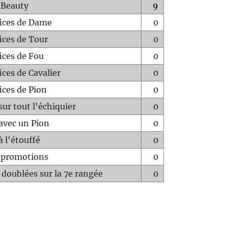
 Beauty
9
fices de Dame
0
fices de Tour
0
fices de Fou
0
ices de Cavalier
0
ices de Pion
0
sur tout l'échiquier
0
avec un Pion
0
à l'étouffé
0
-promotions
0
 doublées sur la 7e rangée
0