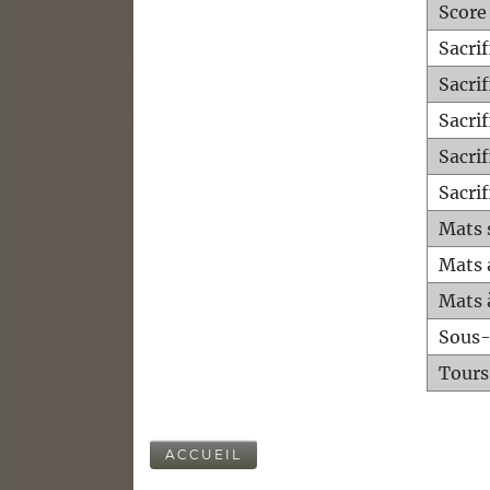
Score
Sacri
Sacri
Sacri
Sacrif
Sacrif
Mats 
Mats 
Mats 
Sous
Tours
ACCUEIL