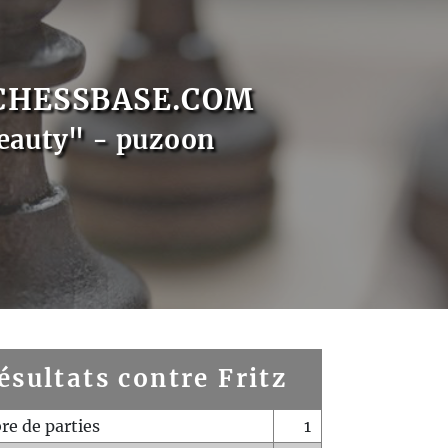
CHESSBASE.COM
eauty" - puzoon
ésultats contre Fritz
e de parties
1