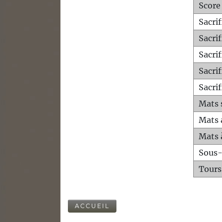
Score
Sacri
Sacri
Sacri
Sacrif
Sacrif
Mats 
Mats 
Mats 
Sous
Tours
ACCUEIL