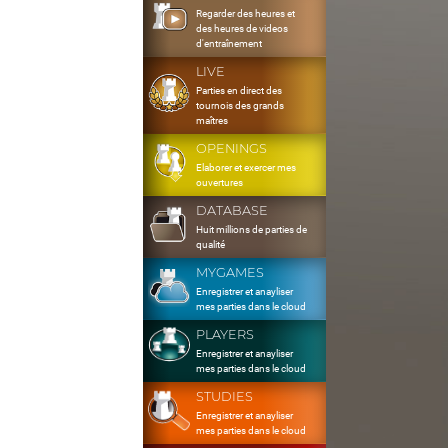
Regarder des heures et
des heures de videos
d'entraînement
LIVE
Parties en direct des
tournois des grands
maîtres
OPENINGS
Elaborer et exercer mes
ouvertures
DATABASE
Huit millions de parties de
qualité
MYGAMES
Enregistrer et anayliser
mes parties dans le cloud
PLAYERS
Enregistrer et anayliser
mes parties dans le cloud
STUDIES
Enregistrer et anayliser
mes parties dans le cloud