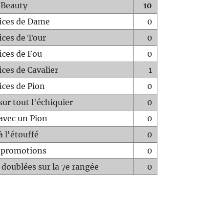
 Beauty
10
fices de Dame
0
fices de Tour
0
fices de Fou
0
ices de Cavalier
1
ices de Pion
0
sur tout l'échiquier
0
avec un Pion
0
à l'étouffé
0
-promotions
0
 doublées sur la 7e rangée
0