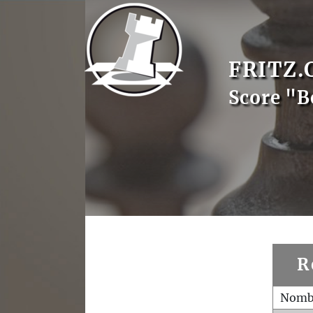
FRITZ.
Score "B
R
Nombr