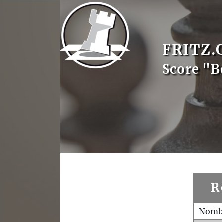
FRITZ.
Score "B
R
Nombr