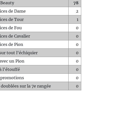
 Beauty
78
fices de Dame
2
fices de Tour
1
fices de Fou
0
ices de Cavalier
0
ices de Pion
0
sur tout l'échiquier
0
avec un Pion
0
à l'étouffé
0
-promotions
0
 doublées sur la 7e rangée
0