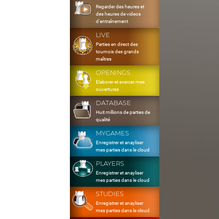
Regarder des heures et
des heures de videos
d'entraînement
LIVE
Parties en direct des
tournois des grands
maîtres
OPENINGS
Elaborer et exercer mes
ouvertures
DATABASE
Huit millions de parties de
qualité
MYGAMES
Enregistrer et anayliser
mes parties dans le cloud
PLAYERS
Enregistrer et anayliser
mes parties dans le cloud
STUDIES
Enregistrer et anayliser
mes parties dans le cloud