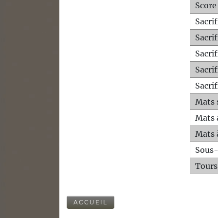
Score
Sacri
Sacri
Sacri
Sacrif
Sacrif
Mats 
Mats 
Mats 
Sous
Tours
ACCUEIL