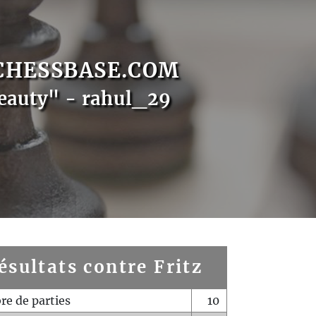
CHESSBASE.COM
eauty" - rahul_29
ésultats contre Fritz
e de parties
10